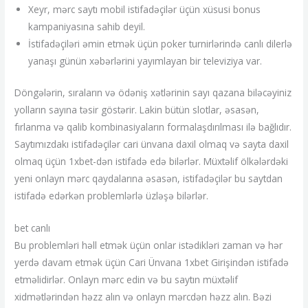
Xeyr, mərc saytı mobil istifadəçilər üçün xüsusi bonus
kampaniyasına sahib deyil.
İstifadəçiləri əmin etmək üçün poker turnirlərində canlı dilerlə
yanaşı günün xəbərlərini yayımlayan bir televiziya var.
Döngələrin, sıraların və ödəniş xətlərinin sayı qazana biləcəyiniz
yolların sayına təsir göstərir. Lakin bütün slotlar, əsasən,
fırlanma və qalib kombinasiyaların formalaşdırılması ilə bağlıdır.
Saytımızdakı istifadəçilər cari ünvana daxil olmaq və sayta daxil
olmaq üçün 1xbet-dən istifadə edə bilərlər. Müxtəlif ölkələrdəki
yeni onlayn mərc qaydalarına əsasən, istifadəçilər bu saytdan
istifadə edərkən problemlərlə üzləşə bilərlər.
bet canlı
Bu problemləri həll etmək üçün onlar istədikləri zaman və hər
yerdə davam etmək üçün Cari Ünvana 1xbet Girişindən istifadə
etməlidirlər. Onlayn mərc edin və bu saytın müxtəlif
xidmətlərindən həzz alın və onlayn mərcdən həzz alın. Bəzi