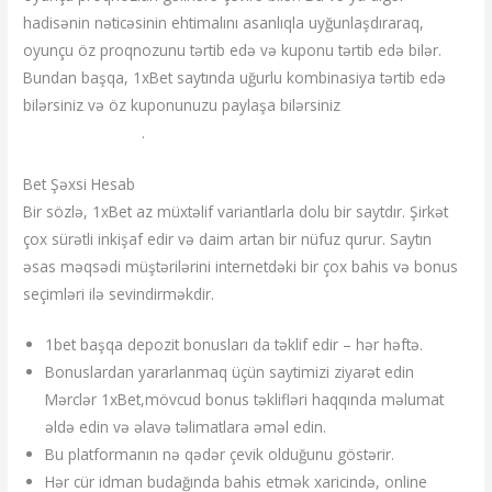
hadisənin nəticəsinin ehtimalını asanlıqla uyğunlaşdıraraq,
oyunçu öz proqnozunu tərtib edə və kuponu tərtib edə bilər.
Bundan başqa, 1xBet saytında uğurlu kombinasiya tərtib edə
bilərsiniz və öz kuponunuzu paylaşa bilərsiniz
https://1xbet-
casino-az24.com
.
Bet Şəxsi Hesab
Bir sözlə, 1xBet az müxtəlif variantlarla dolu bir saytdır. Şirkət
çox sürətli inkişaf edir və daim artan bir nüfuz qurur. Saytın
əsas məqsədi müştərilərini internetdəki bir çox bahis və bonus
seçimləri ilə sevindirməkdir.
1bet başqa depozit bonusları da təklif edir – hər həftə.
Bonuslardan yararlanmaq üçün saytimizi ziyarət edin
Mərclər 1xBet,mövcud bonus təklifləri haqqında məlumat
əldə edin və əlavə təlimatlara əməl edin.
Bu platformanın nə qədər çevik olduğunu göstərir.
Hər cür idman budağında bahis etmək xaricində, online