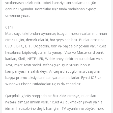
yoxlamasını tələb edir. 1xbet lisenziyasını saxlamaq üçün
qanuna uyğundur. Kontaktlar içərisində sadalanan e-poçt
ünvanına yazın.
Canlı
Mərc saytı telefondan oynamaq istəyən mərcsevərləri məmnun
etmək üçün, demək olar ki, hər şeyə sahibdir. Bunlar arasında
USDT, BTC, ETH, Dogecoin, XRP və başqa bir çoxları var. 1xBet
hesabınızı kriptovalyutalar ilə yanaşı, Visa və Mastercard bank
kartları, Skrill, NETELLER, WebMoney elektron pulqabıları və s.
Xeyr, mərc saytı mobil istifadəçilər üçün xüsusi bonus
kampaniyasına sahib deyil. Ancaq istifadəçilər mərc saytının
başqa promo-aksiyalarından yararlana bilərlər. Eynisi iOS və
Windows Phone istifadəçiləri üçün də etibarlıdır.
Qarşıdakı görüş haqqında bir fikir əldə etməyə, nüansları
nəzərə almağa imkan verir. 1xBet AZ bukmeker şirkəti yalnız
idman hadisələrinə deyil, həmçinin TV oyunlarına böyük mərc