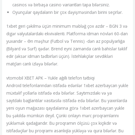
casinos və birbaşa casino variantları tapa bilərsiniz.
Oyunçular qaydaların bir çox dəyişməsindən birini seçirlər.
1xbet geri çəkilmə üçün minimum məbləğ çox azdır – BGN 3 və
digər valyutalardakı ekvivalenti. Platforma idman növləri 60-dan
yuxarıdır – Ən məşhur (Futbol və Tennis) -dən az populyarlığa
(Bilyard və Surf) qədər. Brend eyni zamanda canlı bahislər təklif
edir (əksər idman tədbirləri üçün). İstehlakçılar sevdikləri
matçları canlı izləyə bilərlər.
vtomobil XBET APK – Yukle ağıllı telefon tətbiqi
Android telefonlarından istifadə edənlər 1xbet azerbaycan yukle
müxtəlif yollarla istifadə edə bilərlər. Saytımızdakı və ya
saytdakı bağlantılar vasitəsilə istifadə edə bilərlər. Bu yaxınlarda
yeni oyun mağazası qaydalarına görə 1xbet azerbaycan yukle
bu şəkildə mümkün deyil. Çünki onlayn mərc proqramlarını
yükləmək qadağandır. Bu proqramın ölçüsü çox kiçikdir və
istifadəçilər bu proqramı asanlıqla yükləyə və qura bilərlər. Bu