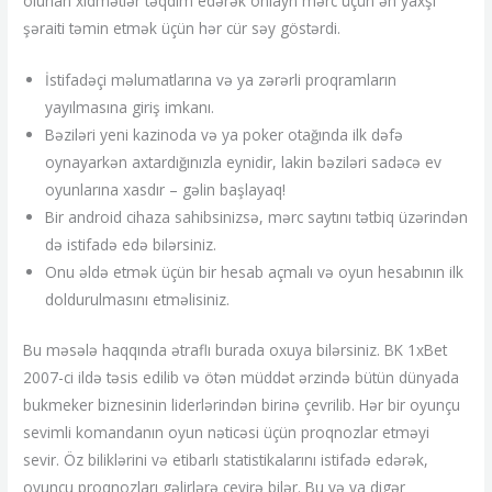
olunan xidmətlər təqdim edərək onlayn mərc üçün ən yaxşı
şəraiti təmin etmək üçün hər cür səy göstərdi.
İstifadəçi məlumatlarına və ya zərərli proqramların
yayılmasına giriş imkanı.
Bəziləri yeni kazinoda və ya poker otağında ilk dəfə
oynayarkən axtardığınızla eynidir, lakin bəziləri sadəcə ev
oyunlarına xasdır – gəlin başlayaq!
Bir android cihaza sahibsinizsə, mərc saytını tətbiq üzərindən
də istifadə edə bilərsiniz.
Onu əldə etmək üçün bir hesab açmalı və oyun hesabının ilk
doldurulmasını etməlisiniz.
Bu məsələ haqqında ətraflı burada oxuya bilərsiniz. BK 1xBet
2007-ci ildə təsis edilib və ötən müddət ərzində bütün dünyada
bukmeker biznesinin liderlərindən birinə çevrilib. Hər bir oyunçu
sevimli komandanın oyun nəticəsi üçün proqnozlar etməyi
sevir. Öz biliklərini və etibarlı statistikalarını istifadə edərək,
oyunçu proqnozları gəlirlərə çevirə bilər. Bu və ya digər