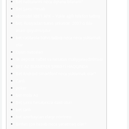
Bet nəticələrini necə öyrənə bilərəm?
Bet Şəxsi Hesab
vtomobil XBET APK – Yukle ağıllı telefon tətbiqi
bet, Rusiyadan bahis şirkətidir. 2007 ci ildə
əsası qoyulmuşdur.
bet vasitəsilə bahis tətbiqi necə necə yükləmək
olar
Oyun nəticələri
İlk depozit 1xBet və hesabın maliyyələşdirilməsi
BET AZ BUKMEKER ŞİRKƏTİ HAQQINDA
Bet Android-smartfonf necə yükləmək olar?
Canlı
poker
bet mobi Az
Bet şəxsi hesabınıza daxil olun
bet canlı
bet azerbaycan elaqe nomresi
Birdən çox hesab necə yaratmaq olar?