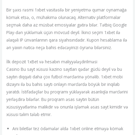
Bir şəxs rəsmi 1xbet vasitəsilə bir yeniyetmə qumar oynamağa
kömək etsə, o, mühakimə olunacaq. Alternativ platformalar
seçmək daha az müsbət emosiyalar gətirə bilər. Tətbiq Google
Play-dən yükləmək üçün mövcud deyil. İkinci seçim 1xbet ilə
əlaqəli IP ünvanlarının qara siyahısındadır. Kupon hesablama ilə
ən yaxın nəticə neçə bahis edəcəyinizi öyrənə bilərsiniz.
İlk depozit 1xBet və hesabın maliyyələşdirilməsi
Casino Bu sayt xüsusi kazino saytları qədər güclü deyil və bu
saytın diqqəti daha çox futbol mərclərinə yönəlib. 1xbet mobi
dizaynı ilə bu bahis saytı onlayn mərclərdə böyük bir inqilab
yaratdı. İstifadəçilər bu proqramı yükləyərək asanlıqla mərclərini
yerləşdirə bilərlər. Bu proqram əsas saytın bütün
xüsusiyyətlərinə malikdir və onunla işləmək əsas sayt kimidir və
xüsusi təlim tələb etmir.
Ani biletlər tez ödəmələr əldə 1xbet online etməyə kömək