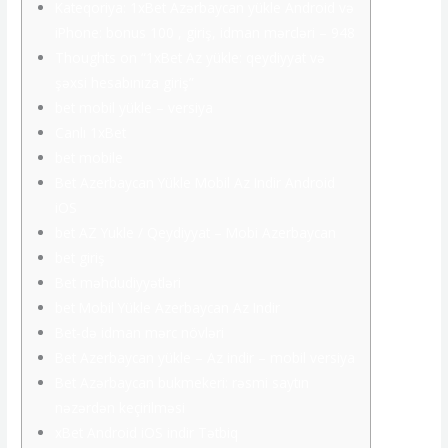
Kateqoriya: 1xBet Azərbaycan yükle Android və
iPhone: bonus 100 , giriş, idman mərcləri – 948
Thoughts on “1xBet Az yükle: qeydiyyat və
şəxsi hesabınıza giriş”
bet mobil yükle – versiya
Canlı 1xBet
bet mobile
Bet Azerbaycan Yükle Mobil Az Indir Android
iOS
bet AZ Yukle / Qeydiyyat – Mobi Azerbaycan
bet giriş
Bet məhdudiyyətləri
bet Mobil Yükle Azerbaycan Az Indir
Bet-də idman mərc növləri
Bet Azerbaycan yükle – Az indir – mobil versiya
Bet Azərbaycan bukmekeri: rəsmi saytın
nəzərdən keçirilməsi
xBet Android iOS indir Tətbiq