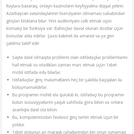
Rəylərə baxaraq, onlayn kazinoların keyfiyyətinə diqqət yetirin.
Azərbaycan vətəndaşlarının lisenziyanın olmaması səbəbindən
girişləri bloklana bilər. Yeni auditoriyanı cəlb etmək üçün
köməkçi bir funksiya var. Bahisçilər dəvət olunan dostlar üçün
bonuslar əldə edirlər. Şəxsi kabinet də əmanət və ya geri
çəkilmə təklif edir.
Sayta daxil olmaqda problemi olan istifadəçilər problemlərini
həll etmək və istədikləri zaman mərc etmək üçün 1xbet
mobil istifadə edə bilərlər.
İstifadəçilər giriş məlumatlarını heç bir şəkildə başqaları ilə
bölüşməməlidirlər.
Bu proqramın mühiti elə qurulub ki, istifadəçi bu proqramın
bütün xüsusiyyətlərini şaquli səhifədə görə bilsin və onlara
asanlıqla daxil ola bilsin.
Bu, kompüterinizdən fasiləsiz giriş təmin etmək üçün bir
yoldur.
1xbet slotunun ən maraqlı cəhətlərindən biri onun oynamaq