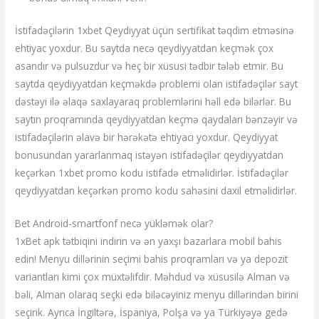
İstifadəçilərin 1xbet Qeydiyyat üçün sertifikat təqdim etməsinə
ehtiyac yoxdur. Bu saytda necə qeydiyyatdan keçmək çox
asandır və pulsuzdur və heç bir xüsusi tədbir tələb etmir. Bu
saytda qeydiyyatdan keçməkdə problemi olan istifadəçilər sayt
dəstəyi ilə əlaqə saxlayaraq problemlərini həll edə bilərlər. Bu
saytın proqramında qeydiyyatdan keçmə qaydaları bənzəyir və
istifadəçilərin əlavə bir hərəkətə ehtiyacı yoxdur. Qeydiyyat
bonusundan yararlanmaq istəyən istifadəçilər qeydiyyatdan
keçərkən 1xbet promo kodu istifadə etməlidirlər. İstifadəçilər
qeydiyyatdan keçərkən promo kodu sahəsini daxil etməlidirlər.
Bet Android-smartfonf necə yükləmək olar?
1xBet apk tətbiqini indirin və ən yaxşı bazarlara mobil bahis
edin! Menyu dillərinin seçimi bahis proqramları və ya depozit
variantları kimi çox müxtəlifdir. Məhdud və xüsusilə Alman və
bəli, Alman olaraq seçki edə biləcəyiniz menyu dillərindən birini
seçirik. Ayrıca İngiltərə, İspaniya, Polşa və ya Türkiyəyə gedə