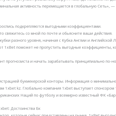
минальная активность перемещается в глобальную Сеть», — 
я роспись подкрепляются выгодными коэффициентами.
то свяжитесь со мной по почте и обьясните ваши действия.
убки разного уровня, начиная с Кубка Англии и Английской Л
м от 1xBet поможет не пропустить выгодные коэффициенты, 
ант прогнозиста и начать зарабатывать принципиально по-но
истрацией букмекерской конторы. Информация о минимально
 1xbet kz. Глобально компания 1xbet выступает спонсором 
Африканских Наций по футболу и всемирно известный ФК «Бар
xbet: Достоинства Бк
нтор, которые сейчас представлены на рынке, 1xBet выгодн