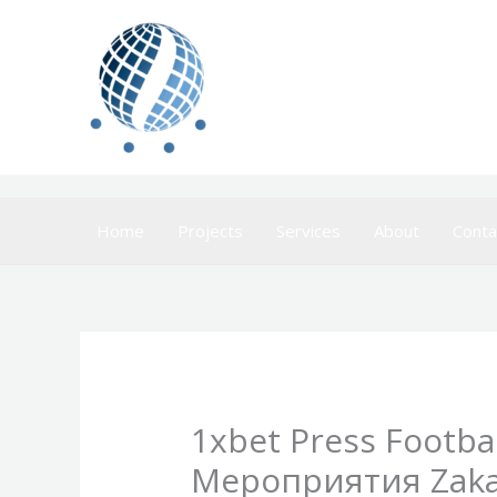
Skip
to
content
Home
Projects
Services
About
Conta
1xbet Press Footb
Мероприятия Zakaz