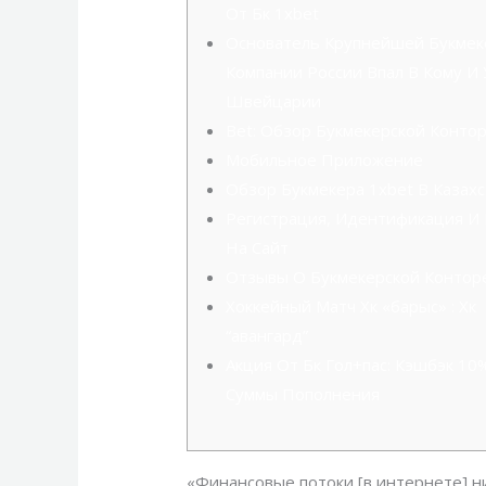
От Бк 1xbet
Основатель Крупнейшей Букмек
Компании России Впал В Кому И
Швейцарии
Bet: Обзор Букмекерской Конто
Мобильное Приложение
Обзор Букмекера 1xbet В Казах
Регистрация, Идентификация И
На Сайт
Отзывы О Букмекерской Контор
Хоккейный Матч Хк «барыс» : Хк
“авангард”
Акция От Бк Гол+пас: Кэшбэк 10
Суммы Пополнения
«Финансовые потоки [в интернете] ни