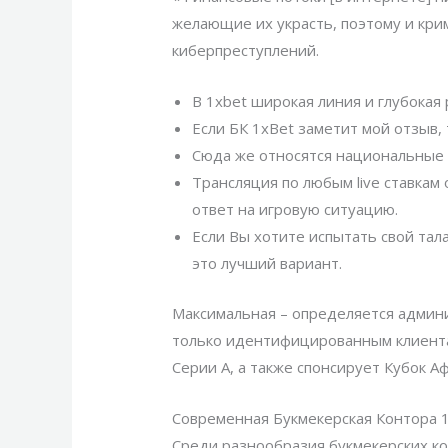
желающие их украсть, поэтому и кри
киберпреступлений.
В 1xbet широкая линия и глубока
Если БК 1xBet заметит мой отзыв, 
Сюда же относятся национальные к
Трансляция по любым live ставка
ответ на игровую ситуацию.
Если Вы хотите испытать свой тал
это лучший вариант.
Максимальная – определяется админ
только идентифицированным клиентам
Серии А, а также спонсирует Кубок 
Современная Букмекерская Контора 1
Среди разнообразия букмекерских ко