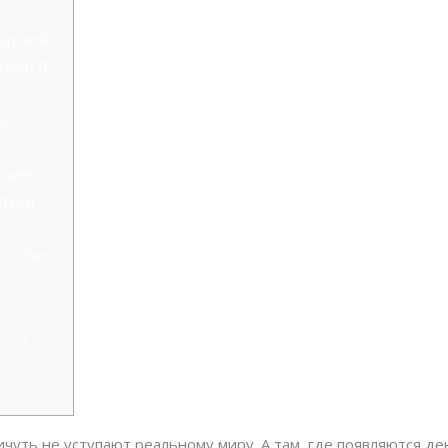
ерской
 Умер В
ры
стане
 Вход
е 1xbet
% От
чуть не уступают реальному миру. А там, где появляются ден