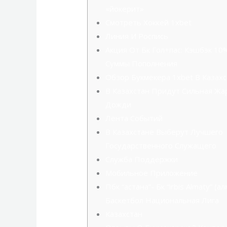
«йокерит»
Смотреть Хоккей 1xbet
Линия И Роспись
Акция От Бк Гол+пас: Кэшбэк 10
Суммы Пополнения
Обзор Букмекера 1xbet В Казах
В Казахстан Придут Сильная Жа
Дожди
Лента Событий
В Казахстане Выберут Лучшего
Государственного Служащего
Служба Поддержки
Мобильное Приложение
Пбк “астана”- Бк “irbis Almaty” (а
Баскетбол Национальная Лига
Казахстан