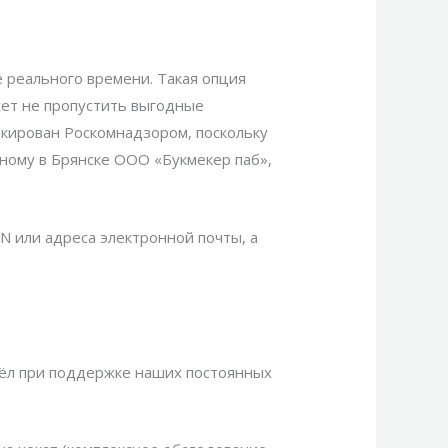
 реального времени. Такая опция
жет не пропустить выгодные
окирован Роскомнадзором, поскольку
ному в Брянске ООО «Букмекер паб»,
 или адреса электронной почты, а
ёл при поддержке наших постоянных