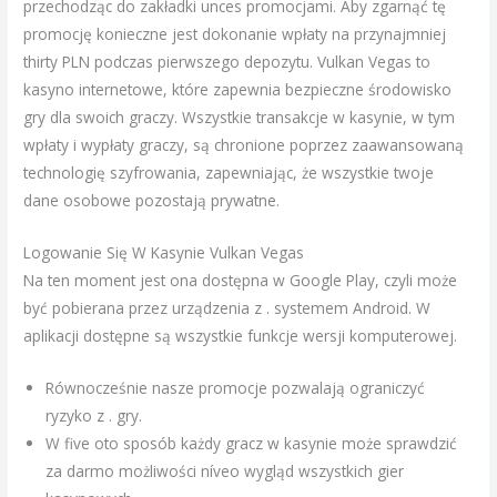
przechodząc do zakładki unces promocjami. Aby zgarnąć tę
promocję konieczne jest dokonanie wpłaty na przynajmniej
thirty PLN podczas pierwszego depozytu. Vulkan Vegas to
kasyno internetowe, które zapewnia bezpieczne środowisko
gry dla swoich graczy. Wszystkie transakcje w kasynie, w tym
wpłaty i wypłaty graczy, są chronione poprzez zaawansowaną
technologię szyfrowania, zapewniając, że wszystkie twoje
dane osobowe pozostają prywatne.
Logowanie Się W Kasynie Vulkan Vegas
Na ten moment jest ona dostępna w Google Play, czyli może
być pobierana przez urządzenia z . systemem Android. W
aplikacji dostępne są wszystkie funkcje wersji komputerowej.
Równocześnie nasze promocje pozwalają ograniczyć
ryzyko z . gry.
W five oto sposób każdy gracz w kasynie może sprawdzić
za darmo możliwości níveo wygląd wszystkich gier