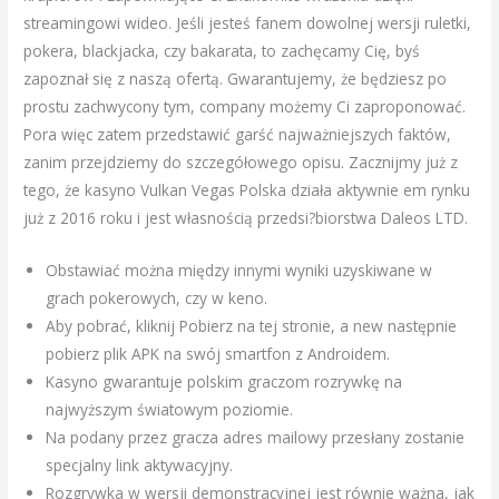
streamingowi wideo. Jeśli jesteś fanem dowolnej wersji ruletki,
pokera, blackjacka, czy bakarata, to zachęcamy Cię, byś
zapoznał się z naszą ofertą. Gwarantujemy, że będziesz po
prostu zachwycony tym, company możemy Ci zaproponować.
Pora więc zatem przedstawić garść najważniejszych faktów,
zanim przejdziemy do szczegółowego opisu. Zacznijmy już z
tego, że kasyno Vulkan Vegas Polska działa aktywnie em rynku
już z 2016 roku i jest własnością przedsi?biorstwa Daleos LTD.
Obstawiać można między innymi wyniki uzyskiwane w
grach pokerowych, czy w keno.
Aby pobrać, kliknij Pobierz na tej stronie, a new następnie
pobierz plik APK na swój smartfon z Androidem.
Kasyno gwarantuje polskim graczom rozrywkę na
najwyższym światowym poziomie.
Na podany przez gracza adres mailowy przesłany zostanie
specjalny link aktywacyjny.
Rozgrywka w wersji demonstracyjnej jest równie ważna, jak