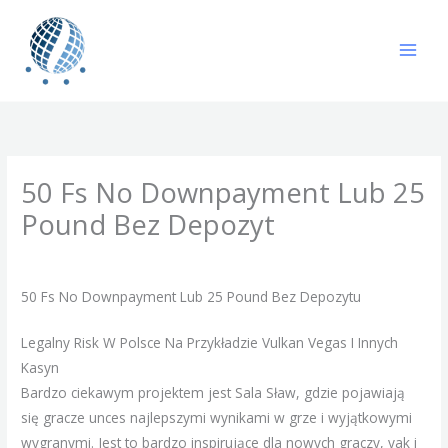
Skip
to
content
50 Fs No Downpayment Lub 25
Pound Bez Depozyt
/
VulkanVegas Poland
/ By
gavin
50 Fs No Downpayment Lub 25 Pound Bez Depozytu
Legalny Risk W Polsce Na Przykładzie Vulkan Vegas I Innych
Kasyn
Bardzo ciekawym projektem jest Sala Sław, gdzie pojawiają
się gracze unces najlepszymi wynikami w grze i wyjątkowymi
wygranymi. Jest to bardzo inspirujące dla nowych graczy, yak i