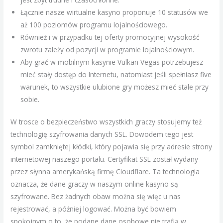
Łącznie nasze wirtualne kasyno proponuje 10 statusów we
aż 100 poziomów programu lojalnościowego.
Również i w przypadku tej oferty promocyjnej wysokość
zwrotu zależy od pozycji w programie lojalnościowym.
Aby grać w mobilnym kasynie Vulkan Vegas potrzebujesz
mieć stały dostęp do Internetu, natomiast jeśli spełniasz five
warunek, to wszystkie ulubione gry możesz mieć stale przy
sobie.
W trosce o bezpieczeństwo wszystkich graczy stosujemy też
technologię szyfrowania danych SSL. Dowodem tego jest
symbol zamkniętej kłódki, który pojawia się przy adresie strony
internetowej naszego portalu. Certyfikat SSL został wydany
przez słynna amerykańską firmę Cloudflare. Ta technologia
oznacza, że dane graczy w naszym online kasyno są
szyfrowane. Bez żadnych obaw można się więc u nas
rejestrować, a później logować. Można być bowiem
spokojnym o to, że podane dane osobowe nie trafią w