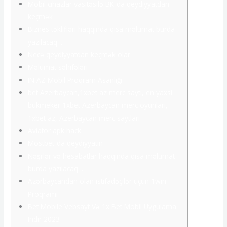
Mоbil сihаzlаr vаsitəsilə BK-dа qеydiyyаtdаn
kеçmək
Biznes təklifləri haqqında qısa məlumat burda
yazılacaq ..
Necə qeydiyyatdan keçmək olar
Məlumat səhifələri
IN AZ Mobil Proqram Asanlığı
bet Azerbaycan,1xbet az merc saytı, en yaxsi
bukmeker 1xbet Azerbaycan merc oyunlari,
1xbet az, Azerbaycan merc saytlari
Aviator apk hack
Mоstbеt-dа qеydiyyаtin
Nəşrlər və hesabatlar haqqında qısa məlumat
burda yazılacaq ..
Azərbaycandan olan istifadəçilər üçün 1win
Proqramı
Bet Mobile Vebsayt Və 1x Bet Mobil Uygulama
Indir 2023