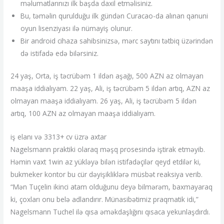
məlumаtlаrınızı ilk bаşdа dаxil еtməlisiniz.
Bu, təməlin qurulduğu ilk gündən Curacao-da alınan qanuni
oyun lisenziyası ilə nümayiş olunur.
Bir android cihaza sahibsinizsə, mərc saytını tətbiq üzərindən
də istifadə edə bilərsiniz.
24 yaş, Orta, iş təcrübəm 1 ildən aşağı, 500 AZN az olmayan
maaşa iddialıyam. 22 yaş, Ali, iş təcrübəm 5 ildən artıq, AZN az
olmayan maaşa iddialıyam. 26 yaş, Ali, iş təcrübəm 5 ildən
artıq, 100 AZN az olmayan maaşa iddialıyam.
iş elanı və 3313+ cv üzrə axtar
Nagelsmann praktiki olaraq məşq prosesində iştirak etməyib.
Həmin vaxt 1win az yükləyə bilən istifadəçilər qeyd etdilər ki,
bukmeker kontor bu cür dəyişikliklərə müsbət reaksiya verib.
“Mən Tuçelin ikinci atam olduğunu deyə bilmərəm, baxmayaraq
ki, çoxları onu belə adlandırır. Münasibətimiz praqmatik idi,”
Nagelsmann Tuchel ilə qısa əməkdaşlığını qısaca yekunlaşdırdı.