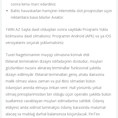
sonra kimə mərc edərdiniz.
Bahis həvəskarları həmçinin İnternetdə slot proqnozları üçün
reklamlara baxa bilərlər Aviator.
1WIN AZ Sayta daxil olduqdan sonra saytdakı Proqramı Yüklə
bölməsinə daxil olmalısınız. Proqramın Android (APK) və ya iOS
versiyalarını seçərək yükləməlisiniz.
Tuxel Nagelsmannın məşqçi olmasına kömək etdi
EManat terminalının dizaynı istifadəçinin dostudur, müştəri
gözləntiləri nəzərə alınaraq terminallar funksional şəkildə
dizayn edilmişdir. EManat terminalları geniş əhatə dairəsinə
malik olması əlavə zaman və pul itkisi olmadan bütün
ödənişləri anında etməyə imkan verir. Həll yönümlü şirkət
olmaq prinsiplərimizdən biri olduğu üçün operativ şəkildə bütün
suallarınızı cavablayan müştəri xidmətlərinə sahibik. Ödəniş
etdiyiniz anda xidmət təminatçısı ödəniş barəsində məlumat
alacaq və məbləğ dərhal balansınıza köçürüləcək. FinTex