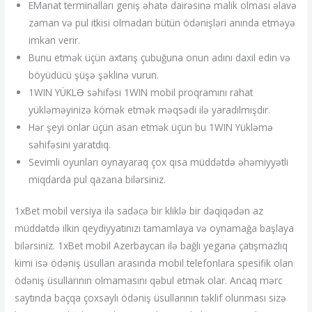
EManat terminalları geniş əhatə dairəsinə malik olması əlavə
zaman və pul itkisi olmadan bütün ödənişləri anında etməyə
imkan verir.
Bunu etmək üçün axtarış çubuğuna onun adını daxil edin və
böyüdücü şüşə şəklinə vurun.
1WIN YÜKLƏ səhifəsi 1WIN mobil proqramını rahat
yükləməyinizə kömək etmək məqsədi ilə yaradılmışdır.
Hər şeyi onlar üçün asan etmək üçün bu 1WIN Yükləmə
səhifəsini yaratdıq.
Sevimli oyunları oynayaraq çox qısa müddətdə əhəmiyyətli
miqdarda pul qazana bilərsiniz.
1xBet mobil versiya ilə sadəcə bir kliklə bir dəqiqədən az
müddətdə ilkin qeydiyyatınızı tamamlaya və oynamağa başlaya
bilərsiniz. 1xBet mobil Azerbaycan ilə bağlı yeganə çatışmazlıq
kimi isə ödəniş üsulları arasında mobil telefonlara spesifik olan
ödəniş üsullarının olmamasını qəbul etmək olar. Ancaq mərc
saytında baçqa çoxsaylı ödəniş üsullarının təklif olunması sizə