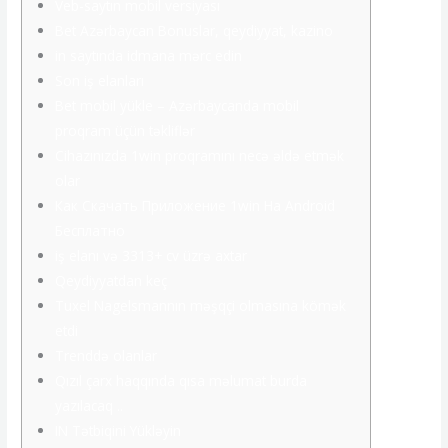
Veb-saytın mobil versiyası
Bet Azərbaycan Bonuslar, qeydiyyat, kazino
in saytında idmana mərc edin
Son iş elanları
Bet mobil yükle – Azərbaycanda mobil
proqram üçün təkliflər
Cihazınızda 1win proqramını necə əldə etmək
olar
Как Скачать Приложение 1win На Android
Бесплатно
iş elanı və 3313+ cv üzrə axtar
Qeydiyyatdan keç
Tuxel Nagelsmannın məşqçi olmasına kömək
etdi
Trenddə olanlar
Qızıl çarx haqqında qısa məlumat burda
yazılacaq ..
IN Tətbiqini Yükləyin