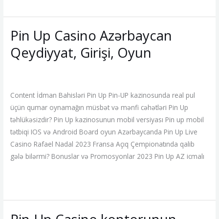
Pin Up Casino Azərbaycan
Pin
Up
Qeydiyyat, Girişi, Oyun
Casino
Leave a Comment
/
Pin-Up bet rəsmi bukmeyker şirkəti - 721
/
Azərbaycan
gavin
Qeydiyyat,
Girişi,
Content İdman Bahisləri Pin Up Pin-UP kazinosunda real pul
Oyun
üçün qumar oynamağın müsbət və mənfi cəhətləri Pin Up
təhlükəsizdir? Pin Up kazinosunun mobil versiyası Pin up mobil
tətbiqi IOS və Android Board oyun Azərbaycanda Pin Up Live
Casino Rafael Nadal 2023 Fransa Açıq Çempionatında qalib
gələ bilərmi? Bonuslar və Promosyonlar 2023 Pin Up AZ icmalı
Read More »
Pin-