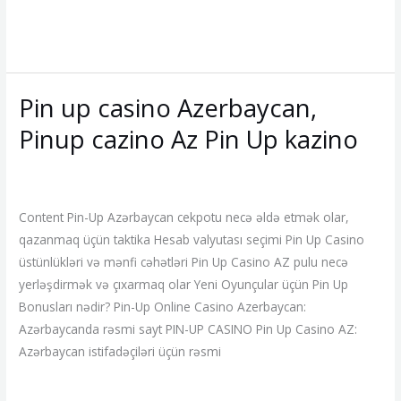
Read More »
Pin up casino Azerbaycan,
Pin
up
Pinup cazino Az Pin Up kazino
casino
Leave a Comment
/
Pin-Up bet rəsmi bukmeyker şirkəti - 721
/
Azerbaycan,
gavin
Pinup
cazino
Content Pin-Up Azərbaycan cekpotu necə əldə etmək olar,
Az
qazanmaq üçün taktika Hesab valyutası seçimi Pin Up Casino
Pin
üstünlükləri və mənfi cəhətləri Pin Up Casino AZ pulu necə
Up
yerləşdirmək və çıxarmaq olar Yeni Oyunçular üçün Pin Up
kazino
Bonusları nədir? Pin-Up Online Casino Azerbaycan:
Azərbaycanda rəsmi sayt PIN-UP CASINO Pin Up Casino AZ:
Azərbaycan istifadəçiləri üçün rəsmi
Read More »