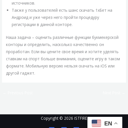
источников.
Также у пользователей есть шанс скачать 1хБет на
Андроид и уже через него пройти процедуру
регистрации в данной конторе.
Наша задача – оценить различные функции букмекерской
конторы и определить, насколько качественно он
проработан. Если вы цените свое время и хотите уделять
ставкам на спорт больше внимания, оцените игру в таком
формате. Мобильную версию нельзя скачать на iOS или
другой гаджет.
←
Previous Post
Next Post
→
Copyright © 2026 ISTFIRE
EN