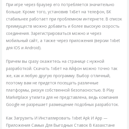
При игре через браузер его потребляется значительно
больше. Кроме того, установив 1хБет на телефон, БК
стабильнее работает при проблемном интернете. В список
преимуществ можно добавить и более высокую скорость
соединения. Зарегистрироваться можно и через
мобильный сайт, а также через приложения (версии 1xbet
для IOS и Android).
Причем вы сразу окажетесь на странице с нужной
разработкой. Скачать 1хБет на Айфон можно точно так
же, как и любую другую программу. Выбор отличный,
поэтому вам не придется посещать различные
платформы, рискуя собственной безопасностью. В Play
Marketplace утилита для не представлена, ведь компания
Google не разрешает размещение подобных разработок.
Как Загрузить И Инсталлировать 1xbet Apk И App —
Приложения Самых Для Выгодных Ставок В Казахстане