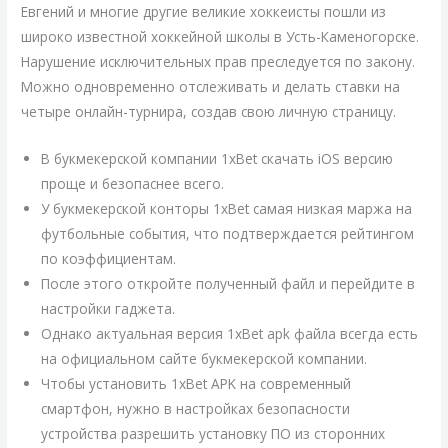
Евгений и многие другие великие хоккеисты пошли из
широко известной хоккейной школы в Усть-Каменогорске.
Нарушение исключительных прав преследуется по закону.
Можно одновременно отслеживать и делать ставки на
четыре онлайн-турнира, создав свою личную страницу.
В букмекерской компании 1xBet скачать iOS версию
проще и безопаснее всего.
У букмекерской конторы 1хBet самая низкая маржа на
футбольные события, что подтверждается рейтингом
по коэффициентам.
После этого откройте полученный файл и перейдите в
настройки гаджета.
Однако актуальная версия 1xBet apk файла всегда есть
на официальном сайте букмекерской компании.
Чтобы установить 1xBet APK на современный
смартфон, нужно в настройках безопасности
устройства разрешить установку ПО из сторонних