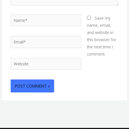
Name*
Save my
name, email,
and website in
Email*
this browser for
the next time I
comment.
Website