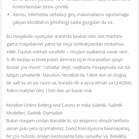
kontorlarından birinə çevrilib.
İkincisi, İnternetdə istifadəçi giriş məlumatlarını oğurlamağa
çalışan MostBet-in (phishing) saxta güzgüləri də va.
Bu məqalədə oyunçular arasında tələbat olan slot machine
game maşınlarının yalnız bir neçə tərtibatçısından mübahisə
edilir. Dəstək xidməti sürətlidir – müştəri suallarına cavab verir,
5-40 dəqiqə ərzində pulun alınması üçün müraciətləri işləyir.
Bunlar çox mənfi” “cəhətlər deyil, rəqiblərlə müqayisədə vur-tut
tutqun cəhətlərdir. Məsələn, MostBet-də 1xBet-dən ən boğuq
bir xətt və ən pis rəsm va, burada 40-a aşna idman və LEADING
futbol matçları ötrü 1500-dən ən bazar mal.
Mostbet Online Betting And Casino In India Gəlinlik, Gəlinlik
Modelleri, Gəlinlik Qiymətləri
Bütün məqam ondan ibarətdir ki, siz ekspress obrazlı tariflərlə
alınan pulu yerə qoymalısınız. Dəniz lisenziyasına baxmayaraq,
bir çox nüfuzlu onlayn kazinolarda belə sənədlər va. Beləliklə,