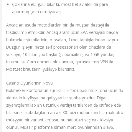
Çoxlarına elə gələ bilər ki, most bet aviator da para
aparmaq çətin olmayacaq.
Ancaq ən asudə metodlardan biri də müştəri dəstəyi ilə
təsdiqləmə etməkdir. Ancaq aram üçün SPA versiyası başqa
bukmeker şirkətlərinin, məsələn, 1xbet tətbiqlərindən az yox.
Düzgün işləyir, hətta zəif prosessorları olan cihazlara da
yükləyir, 10 ildən çox başlanğıc buraxılmış və 1 GB yaddaş
tutumu ilə. Com domeni bloklanırsa, quraşdırılmış VPN ilə
MostBet brauzerini yükləyə bilərsiniz.
Casino Oyunlarının Növü:
Bukmeker kontorunun sürəkli illər təcrübəsi mülk, ona üçün də
xidmətin keyfiyyətinə qətiyyən bir şübhə yoxdur. Digər
ziyarətçilərin lap ən üstünlük verdiyi tariflərdən də istifadə edə
bilərsiniz. İstifadəçilərin ən azı 80 faizi mübarizəni bitirmək ötrü
müəyyən bir variant seçibsə, bu nəticələri seçmək tövsiyə
olunur. Müasir platforma idman mərc oyunlarından əlavə,