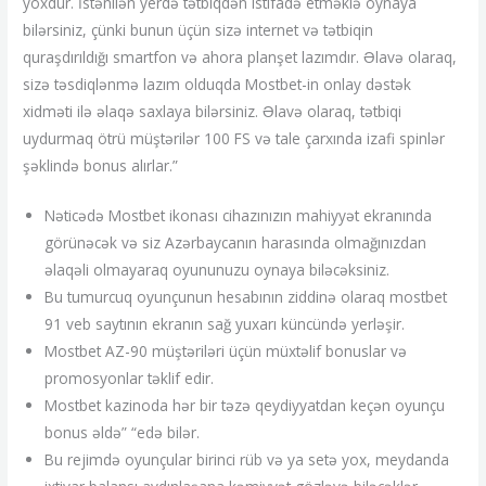
yoxdur. İstənilən yerdə tətbiqdən istifadə etməklə oynaya
bilərsiniz, çünki bunun üçün sizə internet və tətbiqin
quraşdırıldığı smartfon və ahora planşet lazımdır. Əlavə olaraq,
sizə təsdiqlənmə lazım olduqda Mostbet-in onlay dəstək
xidməti ilə əlaqə saxlaya bilərsiniz. Əlavə olaraq, tətbiqi
uydurmaq ötrü müştərilər 100 FS və tale çarxında izafi spinlər
şəklində bonus alırlar.”
Nəticədə Mostbet ikonası cihazınızın mahiyyət ekranında
görünəcək və siz Azərbaycanın harasında olmağınızdan
əlaqəli olmayaraq oyununuzu oynaya biləcəksiniz.
Bu tumurcuq oyunçunun hesabının ziddinə olaraq mostbet
91 veb saytının ekranın sağ yuxarı küncündə yerləşir.
Mostbet AZ-90 müştəriləri üçün müxtəlif bonuslar və
promosyonlar təklif edir.
Mostbet kazinoda hər bir təzə qeydiyyatdan keçən oyunçu
bonus əldə” “edə bilər.
Bu rejimdə oyunçular birinci rüb və ya setə yox, meydanda