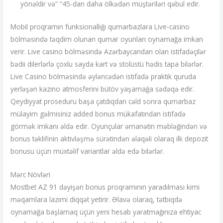
yönəldir və” “45-dan daha ölkədən müştəriləri qəbul edir.
Mobil proqramın funksionallığı qumarbazlara Live-casino
bölməsində təqdim olunan qumar oyunları oynamağa imkan
verir. Live casino bölməsində Azərbaycandan olan istifadəçilər
bədii dilerlərlə çoxlu sayda kart və stolüstü hədis tapa bilərlər.
Live Casino bölməsində əyləncədən istifadə praktik quruda
yerləşən kazino atmosferini bütöv yaşamağa sədəqə edir.
Qeydiyyat proseduru başa çatdıqdan cəld sonra qumarbaz
mülayim gəlmisiniz added bonus mükafatından istifadə
görmək imkanı əldə edir. Oyunçular əmanətin məbləğindən və
bonus təklifinin aktivləşmə sürətindən əlaqəli olaraq ilk depozit
bonusu üçün müxtəlif variantlar əldə edə bilərlər.
Mərc Növləri
Mostbet AZ 91 dəyişən bonus proqramının yaradılması kimi
məqamlara lazımi diqqət yetirir. Əlavə olaraq, tətbiqdə
oynamağa başlamaq üçün yeni hesab yaratmağınıza ehtiyac