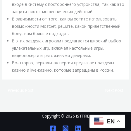
входе в систему с постороннего устройства, так как это
защитит их от мошеннических действий.
В зависимости от того, как вы хотите использовать
возможности Mostbet, решите, какой приветственный
бонус вам больше подходит.
В этих разделах игрокам предлагается широкий выбор
увлекательных игр, включая настольные игры,
видеопокер и игры с живыми дилерами.
Во-вторых, зеркальная версия предлагает разделы
казино и live-казино, которые запрещены в России.
←
Previous Post
Next Post
→
Copyright © 2026 ISTFIRE
EN