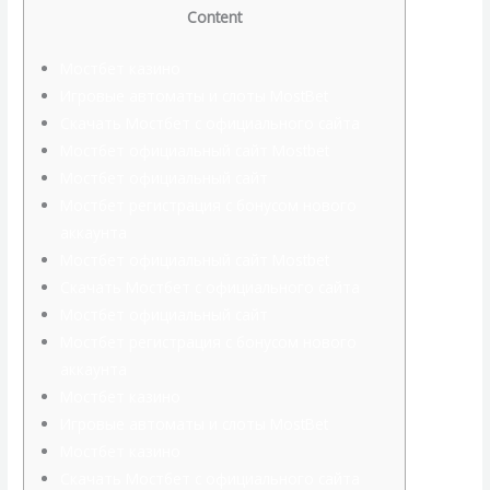
Content
Мостбет казино
Игровые автоматы и слоты MostBet
Скачать Мостбет с официального сайта
Мостбет официальный сайт Mostbet
Мостбет официальный сайт
Мостбет регистрация с бонусом нового
аккаунта
Мостбет официальный сайт Mostbet
Скачать Мостбет с официального сайта
Мостбет официальный сайт
Мостбет регистрация с бонусом нового
аккаунта
Мостбет казино
Игровые автоматы и слоты MostBet
Мостбет казино
Скачать Мостбет с официального сайта