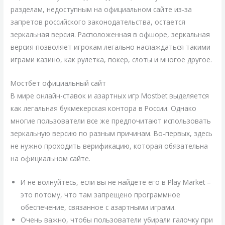
разделам, недоступным на официальном сайте из-за
запретов российского законодательства, остается
зеркальная версия. Расположенная в офшоре, зеркальная
версия позволяет игрокам легально наслаждаться такими
играми казино, как рулетка, покер, слоты и многое другое.
Мостбет официальный сайт
В мире онлайн-ставок и азартных игр Mostbet выделяется
как легальная букмекерская контора в России. Однако
многие пользователи все же предпочитают использовать
зеркальную версию по разным причинам. Во-первых, здесь
не нужно проходить верификацию, которая обязательна
на официальном сайте.
И не волнуйтесь, если вы не найдете его в Play Market –
это потому, что там запрещено программное
обеспечение, связанное с азартными играми.
Очень важно, чтобы пользователи убирали галочку при