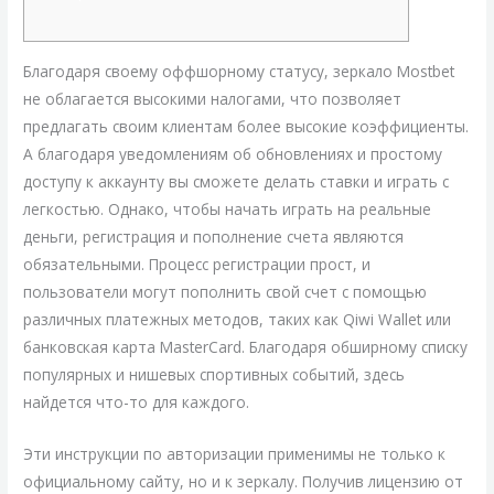
Благодаря своему оффшорному статусу, зеркало Mostbet
не облагается высокими налогами, что позволяет
предлагать своим клиентам более высокие коэффициенты.
А благодаря уведомлениям об обновлениях и простому
доступу к аккаунту вы сможете делать ставки и играть с
легкостью. Однако, чтобы начать играть на реальные
деньги, регистрация и пополнение счета являются
обязательными. Процесс регистрации прост, и
пользователи могут пополнить свой счет с помощью
различных платежных методов, таких как Qiwi Wallet или
банковская карта MasterCard. Благодаря обширному списку
популярных и нишевых спортивных событий, здесь
найдется что-то для каждого.
Эти инструкции по авторизации применимы не только к
официальному сайту, но и к зеркалу. Получив лицензию от