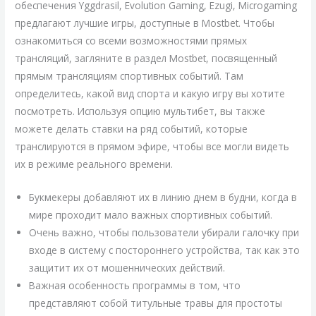
обеспечения Yggdrasil, Evolution Gaming, Ezugi, Microgaming
предлагают лучшие игры, доступные в Mostbet. Чтобы
ознакомиться со всеми возможностями прямых
трансляций, загляните в раздел Mostbet, посвященный
прямым трансляциям спортивных событий. Там
определитесь, какой вид спорта и какую игру вы хотите
посмотреть. Используя опцию мультибет, вы также
можете делать ставки на ряд событий, которые
транслируются в прямом эфире, чтобы все могли видеть
их в режиме реального времени.
Букмекеры добавляют их в линию днем в будни, когда в
мире проходит мало важных спортивных событий.
Очень важно, чтобы пользователи убирали галочку при
входе в систему с постороннего устройства, так как это
защитит их от мошеннических действий.
Важная особенность программы в том, что
представляют собой титульные травы для простоты