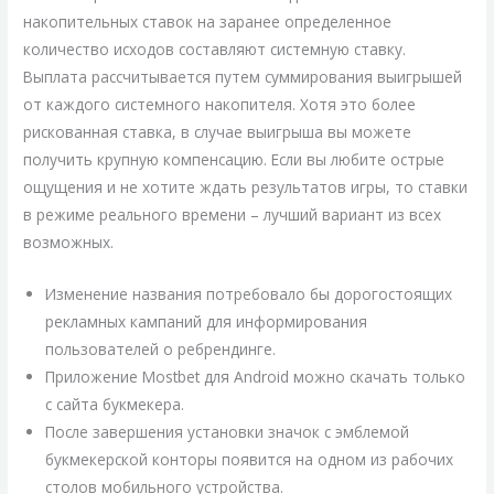
накопительных ставок на заранее определенное
количество исходов составляют системную ставку.
Выплата рассчитывается путем суммирования выигрышей
от каждого системного накопителя. Хотя это более
рискованная ставка, в случае выигрыша вы можете
получить крупную компенсацию. Если вы любите острые
ощущения и не хотите ждать результатов игры, то ставки
в режиме реального времени – лучший вариант из всех
возможных.
Изменение названия потребовало бы дорогостоящих
рекламных кампаний для информирования
пользователей о ребрендинге.
Приложение Mostbet для Android можно скачать только
с сайта букмекера.
После завершения установки значок с эмблемой
букмекерской конторы появится на одном из рабочих
столов мобильного устройства.