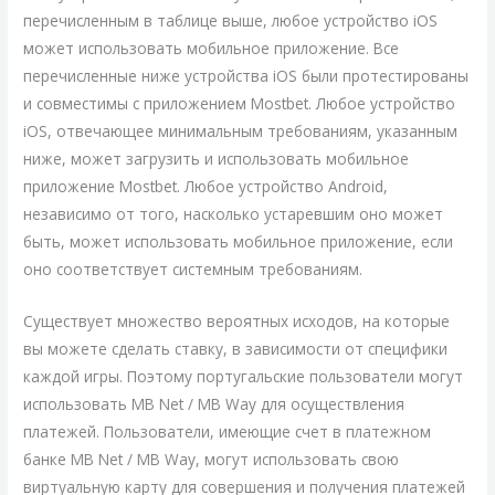
перечисленным в таблице выше, любое устройство iOS
может использовать мобильное приложение. Все
перечисленные ниже устройства iOS были протестированы
и совместимы с приложением Mostbet. Любое устройство
iOS, отвечающее минимальным требованиям, указанным
ниже, может загрузить и использовать мобильное
приложение Mostbet. Любое устройство Android,
независимо от того, насколько устаревшим оно может
быть, может использовать мобильное приложение, если
оно соответствует системным требованиям.
Существует множество вероятных исходов, на которые
вы можете сделать ставку, в зависимости от специфики
каждой игры. Поэтому португальские пользователи могут
использовать MB Net / MB Way для осуществления
платежей. Пользователи, имеющие счет в платежном
банке MB Net / MB Way, могут использовать свою
виртуальную карту для совершения и получения платежей