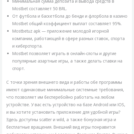
Минимальная сумма депозита и вывода средств в
Mostbet составляет 50 BRL.
От футбола и баскетбола до бенди и флорбола в казино
Mostbet общий коэффициент выплат составляет 95%.
Mostbetuz apk — приложение молодой игорной
компании, работающей в сфере разных ставок, спорта
и киберспорта.
Mostbet позволяет играть в онлайн-слоты и другие
популярные азартные игры, а также делать ставки на
спорт.
С точки зрения внешнего вида и работы обе программы
имеют одинаковые минимальные системные требования,
что позволяет им бесперебойно работать на любом
устройстве. У вас есть устройство на базе Android или IOS,
и вы хотите установить приложение для удобной игры?
Здесь доступны scatter и wild, а также бонусная игра и
бесплатные вращения. Внешний вид игры понравится