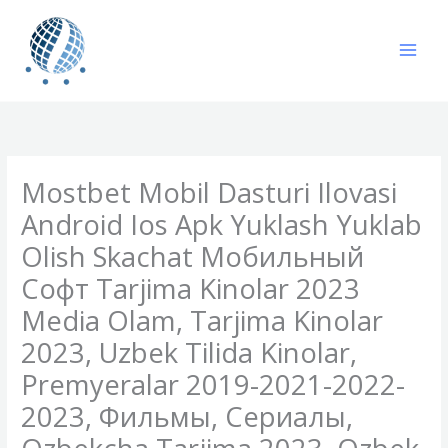
Skip
to
content
Mostbet Mobil Dasturi Ilovasi
Android Ios Apk Yuklash Yuklab
Olish Skachat Мобильный
Софт Tarjima Kinolar 2023
Media Olam, Tarjima Kinolar
2023, Uzbek Tilida Kinolar,
Premyeralar 2019-2021-2022-
2023, Фильмы, Сериалы,