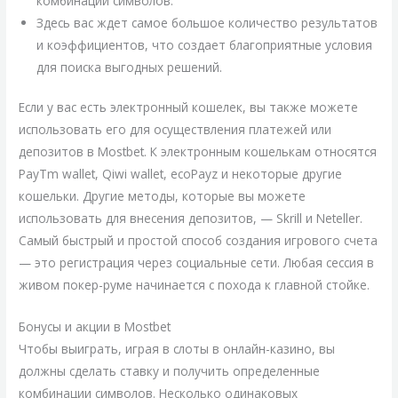
комбинации символов.
Здесь вас ждет самое большое количество результатов
и коэффициентов, что создает благоприятные условия
для поиска выгодных решений.
Если у вас есть электронный кошелек, вы также можете
использовать его для осуществления платежей или
депозитов в Mostbet. К электронным кошелькам относятся
PayTm wallet, Qiwi wallet, ecoPayz и некоторые другие
кошельки. Другие методы, которые вы можете
использовать для внесения депозитов, — Skrill и Neteller.
Самый быстрый и простой способ создания игрового счета
— это регистрация через социальные сети. Любая сессия в
живом покер-руме начинается с похода к главной стойке.
Бонусы и акции в Mostbet
Чтобы выиграть, играя в слоты в онлайн-казино, вы
должны сделать ставку и получить определенные
комбинации символов. Несколько одинаковых