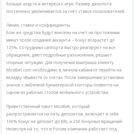
больше азарта и интереса к игре. Размер джекпота
постепенно увеличивается за счет ставок пользователей.
Линия, ставки и коэффициенты
Если же средства будут внесены на счет на протяжении
минут после создания аккаунта – бонус возрастет до
125%. Сотрудники саппорта быстро реагируют на все
обращения, дают подробные разъяснения, решают
спорные ситуации. Для получения выигрыша клиенту
Mostbet com необходимо в личном кабинете перейти на
вкладку «Вывести со счета». После завершения установки
значок с эмблемой букмекерской конторы появится на
одном из рабочих столов мобильного устройства.
Приветственный пакет Mostbet, который
распространяется на пять депозитов, включает в себя
100% бонус на депозит до BRL и 250 бонусных вращений.
Несмотря на то, что в России компания работает под