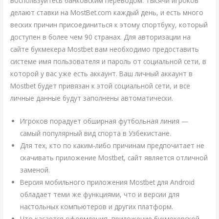
воспользуйтесь банковским переводом. Тысячи игроков
делают ставки на MostBet.com каждый день, и есть много
веских причин присоединиться к этому спортбуку, который
доступен в более чем 90 странах. Для авторизации на
сайте букмекера Mostbet вам необходимо предоставить
системе имя пользователя и пароль от социальной сети, в
которой у вас уже есть аккаунт. Ваш личный аккаунт в
Mostbet будет привязан к этой социальной сети, и все
личные данные будут заполнены автоматически.
Игроков порадует обширная футбольная линия —
самый популярный вид спорта в Узбекистане.
Для тех, кто по каким-либо причинам предпочитает не
скачивать приложение Mostbet, сайт является отличной
заменой.
Версия мобильного приложения Mostbet для Android
обладает теми же функциями, что и версии для
настольных компьютеров и других платформ.
Что касается оформления, приложение букмекерской