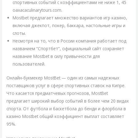
спортивных событий с коэффициентами не ниже 1, 45
oaxacaculinarytours.com.
Mostbet предлагает множество вариантов игр казино,
включая джекпот, покер, баккара, настольные игры и
слоты.
Несмотря на то, что в России компания работает под
названием “Спортбет”, официальный сайт сохраняет
название Mostbet в силу привычности для
пользователей.
Онлайн-букмекер MostBet — один из самых надежных
поставщиков услуг в сфере спортивных ставок на Кипре.
Что касается предматчевых прогнозов, MostBet
предлагает широкий выбор событий в более чем 20 видах
спорта. От футбола и баскетбола до бенди и флорбола в
казино Mostbet общий коэффициент выплат составляет
95%.