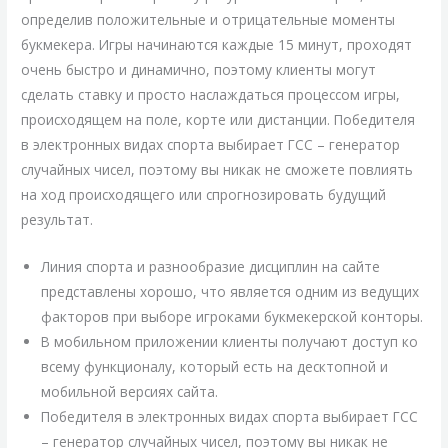
определив положительные и отрицательные моменты
букмекера. Игры начинаются каждые 15 минут, проходят
очень быстро и динамично, поэтому клиенты могут
сделать ставку и просто наслаждаться процессом игры,
происходящем на поле, корте или дистанции. Победителя
в электронных видах спорта выбирает ГСС – генератор
случайных чисел, поэтому вы никак не сможете повлиять
на ход происходящего или спрогнозировать будущий
результат.
Линия спорта и разнообразие дисциплин на сайте
представлены хорошо, что является одним из ведущих
факторов при выборе игроками букмекерской конторы.
В мобильном приложении клиенты получают доступ ко
всему функционалу, который есть на десктопной и
мобильной версиях сайта.
Победителя в электронных видах спорта выбирает ГСС
– генератор случайных чисел, поэтому вы никак не