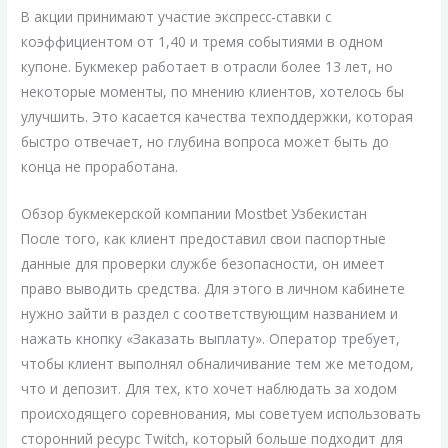
В акции принимают участие экспресс-ставки с
коэффициентом от 1,40 и тремя событиями в одном
купоне. Букмекер работает в отрасли более 13 лет, но
некоторые моменты, по мнению клиентов, хотелось бы
улучшить. Это касается качества техподдержки, которая
быстро отвечает, но глубина вопроса может быть до
конца не проработана.
Обзор букмекерской компании Mostbet Узбекистан
После того, как клиент предоставил свои паспортные
данные для проверки службе безопасности, он имеет
право выводить средства. Для этого в личном кабинете
нужно зайти в раздел с соответствующим названием и
нажать кнопку «Заказать выплату». Оператор требует,
чтобы клиент выполнял обналичивание тем же методом,
что и депозит. Для тех, кто хочет наблюдать за ходом
происходящего соревнования, мы советуем использовать
сторонний ресурс Twitch, который больше подходит для