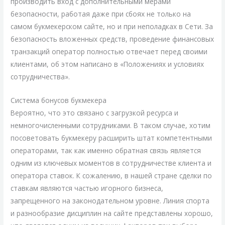
производить вход с дополнительными мерами
безопасности, работая даже при сбоях не только на
самом букмекерском сайте, но и при неполадках в Сети. За
безопасность вложенных средств, проведение финансовых
транзакций оператор полностью отвечает перед своими
клиентами, об этом написано в «Положениях и условиях
сотрудничества».
Система бонусов букмекера
Вероятно, что это связано с загрузкой ресурса и
немногочисленными сотрудниками. В таком случае, хотим
посоветовать букмекеру расширить штат компетентными
операторами, так как именно обратная связь является
одним из ключевых моментов в сотрудничестве клиента и
оператора ставок. К сожалению, в нашей стране сделки по
ставкам являются частью игорного бизнеса,
запрещенного на законодательном уровне. Линия спорта
и разнообразие дисциплин на сайте представлены хорошо,