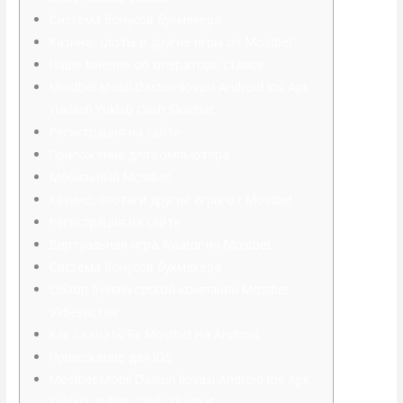
Система бонусов букмекера
Казино, слоты и другие игры от Mostbet
Наше мнение об операторе ставок
Mostbet Mobil Dasturi Ilovasi Android Ios Apk
Yuklash Yuklab Olish Skachat
Регистрация на сайте
Приложение для компьютера
Мобильный Mostbet
Казино, слоты и другие игры от Mostbet
Регистрация на сайте
Виртуальная игра Aviator на Mostbet
Система бонусов букмекера
Обзор букмекерской компании Mostbet
Узбекистан
Как Скачать Бк Mostbet На Android
Приложение для IOS
Mostbet Mobil Dasturi Ilovasi Android Ios Apk
Yuklash Yuklab Olish Skachat