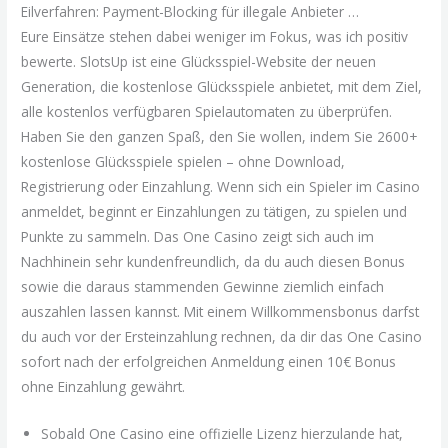
Eilverfahren: Payment-Blocking für illegale Anbieter …
Eure Einsätze stehen dabei weniger im Fokus, was ich positiv
bewerte. SlotsUp ist eine Glücksspiel-Website der neuen
Generation, die kostenlose Glücksspiele anbietet, mit dem Ziel,
alle kostenlos verfügbaren Spielautomaten zu überprüfen.
Haben Sie den ganzen Spaß, den Sie wollen, indem Sie 2600+
kostenlose Glücksspiele spielen – ohne Download,
Registrierung oder Einzahlung. Wenn sich ein Spieler im Casino
anmeldet, beginnt er Einzahlungen zu tätigen, zu spielen und
Punkte zu sammeln. Das One Casino zeigt sich auch im
Nachhinein sehr kundenfreundlich, da du auch diesen Bonus
sowie die daraus stammenden Gewinne ziemlich einfach
auszahlen lassen kannst. Mit einem Willkommensbonus darfst
du auch vor der Ersteinzahlung rechnen, da dir das One Casino
sofort nach der erfolgreichen Anmeldung einen 10€ Bonus
ohne Einzahlung gewährt.
Sobald One Casino eine offizielle Lizenz hierzulande hat,