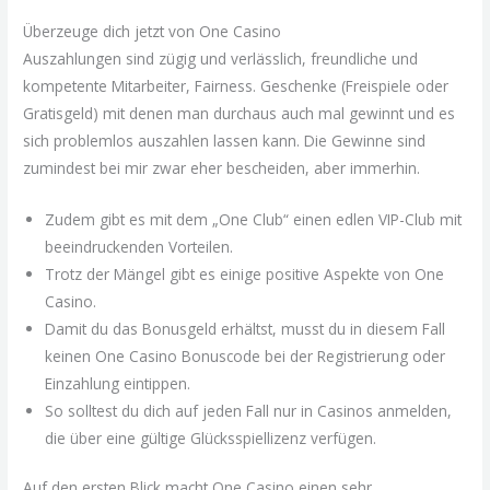
Überzeuge dich jetzt von One Casino
Auszahlungen sind zügig und verlässlich, freundliche und
kompetente Mitarbeiter, Fairness. Geschenke (Freispiele oder
Gratisgeld) mit denen man durchaus auch mal gewinnt und es
sich problemlos auszahlen lassen kann. Die Gewinne sind
zumindest bei mir zwar eher bescheiden, aber immerhin.
Zudem gibt es mit dem „One Club“ einen edlen VIP-Club mit
beeindruckenden Vorteilen.
Trotz der Mängel gibt es einige positive Aspekte von One
Casino.
Damit du das Bonusgeld erhältst, musst du in diesem Fall
keinen One Casino Bonuscode bei der Registrierung oder
Einzahlung eintippen.
So solltest du dich auf jeden Fall nur in Casinos anmelden,
die über eine gültige Glücksspiellizenz verfügen.
Auf den ersten Blick macht One Casino einen sehr