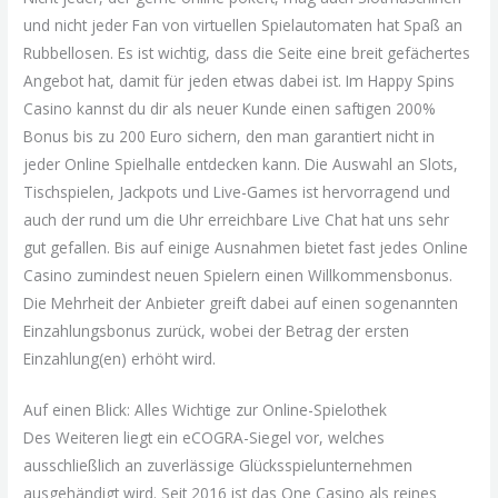
und nicht jeder Fan von virtuellen Spielautomaten hat Spaß an
Rubbellosen. Es ist wichtig, dass die Seite eine breit gefächertes
Angebot hat, damit für jeden etwas dabei ist. Im Happy Spins
Casino kannst du dir als neuer Kunde einen saftigen 200%
Bonus bis zu 200 Euro sichern, den man garantiert nicht in
jeder Online Spielhalle entdecken kann. Die Auswahl an Slots,
Tischspielen, Jackpots und Live-Games ist hervorragend und
auch der rund um die Uhr erreichbare Live Chat hat uns sehr
gut gefallen. Bis auf einige Ausnahmen bietet fast jedes Online
Casino zumindest neuen Spielern einen Willkommensbonus.
Die Mehrheit der Anbieter greift dabei auf einen sogenannten
Einzahlungsbonus zurück, wobei der Betrag der ersten
Einzahlung(en) erhöht wird.
Auf einen Blick: Alles Wichtige zur Online-Spielothek
Des Weiteren liegt ein eCOGRA-Siegel vor, welches
ausschließlich an zuverlässige Glücksspielunternehmen
ausgehändigt wird. Seit 2016 ist das One Casino als reines