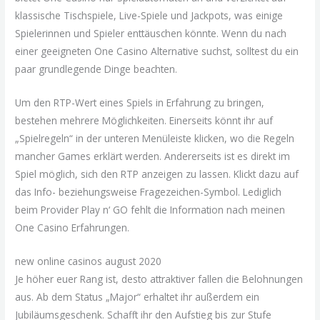
klassische Tischspiele, Live-Spiele und Jackpots, was einige
Spielerinnen und Spieler enttäuschen könnte. Wenn du nach
einer geeigneten One Casino Alternative suchst, solltest du ein
paar grundlegende Dinge beachten.
Um den RTP-Wert eines Spiels in Erfahrung zu bringen,
bestehen mehrere Möglichkeiten. Einerseits könnt ihr auf
„Spielregeln“ in der unteren Menüleiste klicken, wo die Regeln
mancher Games erklärt werden. Andererseits ist es direkt im
Spiel möglich, sich den RTP anzeigen zu lassen. Klickt dazu auf
das Info- beziehungsweise Fragezeichen-Symbol. Lediglich
beim Provider Play n‘ GO fehlt die Information nach meinen
One Casino Erfahrungen.
new online casinos august 2020
Je höher euer Rang ist, desto attraktiver fallen die Belohnungen
aus. Ab dem Status „Major“ erhaltet ihr außerdem ein
Jubiläumsgeschenk. Schafft ihr den Aufstieg bis zur Stufe