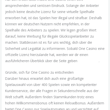
ansprechenden und seriösen Eindruck. Solange der Anbieter
jedoch keine deutsche Lizenz für seine virtuelle Spielhalle
erworben hat, ist das Spielen hier illegal und strafbar. Deshalb
können wir deutschen Nutzern nicht empfehlen, in der
Spielhalle des Anbieters zu spielen. Wir legen großen Wert
darauf, keine Werbung für illegale Glücksspielanbieter zu
machen. Stattdessen ist es für uns wichtig, dich über die
Sicherheit und Legalität zu informieren. Sobald One Casino eine
offizielle Lizenz hierzulande hat, werden wir dir einen
ausführlicheren Überblick über die Seite geben
vulkan vegas
.
Gründe, sich für One Casino zu entscheiden
Darüber hinaus erwartet dich auch eine großartige
Spielauswahl von über 400 Spielen sowie ein kompetenter
Kundenservice, der alle Fragen in Sekundenschnelle aus der
Welt schafft. Außerdem finden Stammkunden trotz eines
hohen Willkommensbonus oft keinen Reloadbonus. Außerdem
bietet One Casino nur Spielautomaten an und verzichtet auf