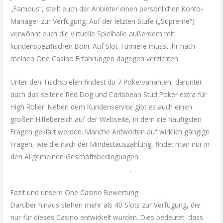
„Famous“, stellt euch der Anbieter einen persönlichen Konto-
Manager zur Verfügung. Auf der letzten Stufe („Supreme“)
verwöhnt euch die virtuelle Spielhalle außerdem mit
kundenspezifischen Boni. Auf Slot-Turniere müsst ihr nach
meinen One Casino Erfahrungen dagegen verzichten.
Unter den Tischspielen findest du 7 Pokervarianten, darunter
auch das seltene Red Dog und Caribbean Stud Poker extra für
High Roller. Neben dem Kundenservice gibt es auch einen
großen Hilfebereich auf der Webseite, in dem die häufigsten
Fragen geklärt werden. Manche Antworten auf wirklich gängige
Fragen, wie die nach der Mindestauszahlung, findet man nur in
den Allgemeinen Geschäftsbedingungen
https://vulkan-
vegas.de/vulkan-vegas-bewertungen/
.
Fazit und unsere One Casino Bewertung
Darüber hinaus stehen mehr als 40 Slots zur Verfügung, die
nur für dieses Casino entwickelt wurden. Dies bedeutet, dass