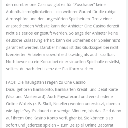
den number one Casinos gibt es für “Zuschauer” keine
Aufenthaltsmöglichkeiten – ein weiterer Garant für die ruhige
Atmosphäre und den ungestörten Spielbetrieb. Trotz einer
ansprechenden Website kann der Anbieter One Casino derzeit
nicht als seriös eingestuft werden. Solange der Anbieter keine
deutsche Zulassung erhält, kann die Sicherheit der Spieler nicht
garantiert werden. Darüber hinaus ist das Glücksspiel bei nicht
lizenzierten Anbietern sowohl rechtswidrig als auch strafbar.
Noch bevor du ein Konto bei einer virtuellen Spielhalle erstellst,
solltest du nach der Lizenz der Plattform suchen.
FAQs: Die häufigsten Fragen zu One Casino
Dazu gehören Bankkonto, Bankkarten Kredit- und Debit-Karte
(Visa und Mastercard). Auch Paysafecard und verschiedene
Online Wallets (z. B. Skrill, Neteller) werden unterstützt, ebenso
wie ApplePay. Es dauert nur wenige Minuten, bis das Geld dann
auf Ihrem One Kasino Konto verfügbar ist. Sie können also
sofort und jederzeit spielen – zum Beispiel Online Baccarat