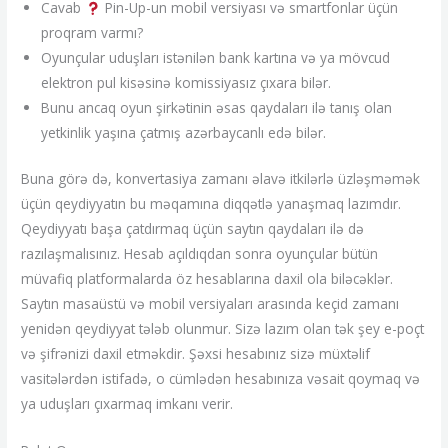
Cavab
Pin-Up-un mobil versiyası və smartfonlar üçün
proqram varmı?
Oyunçular uduşları istənilən bank kartına və ya mövcud
elektron pul kisəsinə komissiyasız çıxara bilər.
Bunu ancaq oyun şirkətinin əsas qaydaları ilə tanış olan
yetkinlik yaşına çatmış azərbaycanlı edə bilər.
Buna görə də, konvertasiya zamanı əlavə itkilərlə üzləşməmək
üçün qeydiyyatın bu məqamına diqqətlə yanaşmaq lazımdır.
Qeydiyyatı başa çatdırmaq üçün saytın qaydaları ilə də
razılaşmalısınız. Hesab açıldıqdan sonra oyunçular bütün
müvafiq platformalarda öz hesablarına daxil ola biləcəklər.
Saytın masaüstü və mobil versiyaları arasında keçid zamanı
yenidən qeydiyyat tələb olunmur. Sizə lazım olan tək şey e-poçt
və şifrənizi daxil etməkdir. Şəxsi hesabınız sizə müxtəlif
vasitələrdən istifadə, o cümlədən hesabınıza vəsait qoymaq və
ya uduşları çıxarmaq imkanı verir.