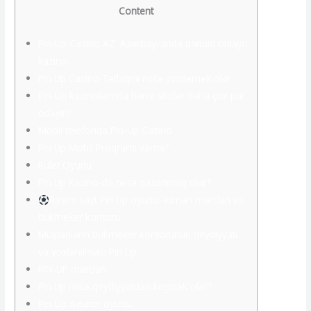
Content
Pin-Up Casino AZ: Azərbaycanda qanuni onlayn
kazino
Pin Up Casino Tətbiqini necə yeniləmək olar
Pin-Up kazinolarında hansı slotlar daha çox pul
ödəyir?
Mobil telefonda Pin-Up Casino
Pin Up Mobil Proqramı varmı?
Rulet Oyunu
Pin Up Kazino-da necə qazanmaq olar?
Rəsmi sayt Pin Up oyunu- idman mərcləri və
bukmeker kontoru
Müştərilərin bukmeker kontorunun qeydiyyatı
və yoxlanılması Pin Up
PIN-UP mərcləri
Pin Up necə qeydiyyatdan keçmək olar?
Pin-Up Aviator oyunu