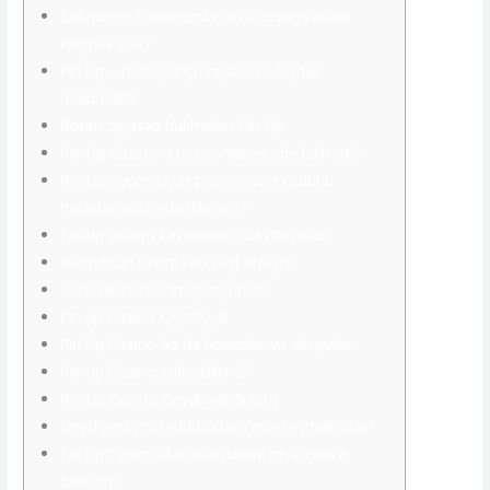
Bukmeker kontorunda necə qeydiyyatdan
keçmək olar?
Pin Up – real oyunçu rəyləri və faydalı
məlumatlar
Bonus siyasəti bukmeker Pin-Up
Pin-Up Casino-a necə əmanət edə bilərəm?
Pin-Up oyunu üçün promosyon kodunu
haradan əldə edə bilərəm?
Pin-up onlayn kazinonun slot maşınları
Kazinonun rəsmi veb sayt dizaynı
Canlı dilerlərlə Pin-Up oyunları
Pin up Casino Qeydiyyat
Pin Up Casino Az da bonuslar və aksiyalar
Pin-up Casino etibarlıdırmı?
Pin-Up Casino Geydiyyat & Giriş
Qeydiyyat prosedurundan necə keçmək olar?
Pin Up Casino-dan uduşlarımı necə çıxara
bilərəm?