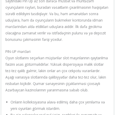
saytındakı Pin Up az son dərəcə müsbət və müntəzəm
oyunçuların rəyləri, buradan vəsaitlərin çıxarılmasının həqiqətən
sürətli edildiyini təsdiqləyir. Və bu, həm əmanətdən sonra
uduşlara, həm də oyunçuların bukmeker kontorunda idman
mərclərindən əldə etdikləri uduşlara aiddir. İlk dəfə gecikmə
olacağına zəmanət verilir və istifadəçinin pulunu və ya depozit
bonusunu çəkməsinin fərqi yoxdur.
PIN-UP mərcləri
Oyun slotlarını seçərkən müştərilər slot maşınlarının qaytarılma
faizini əsas götürməlidirlər. Yüksək dispersiyaya malik slotlar
tez-tez qalib gəlmir, lakin onlar ən çox cekpotu vuranlardır.
Aşağı variasiya slotlarında qalibiyyətlər daha tez-tez olur, lakin
nisbətən kiçikdir. Qumar sənayesinin çiçəklənməsi çoxsaylı
Azərbaycan kazinolarının yaranmasına səbəb olub.
Onların kolleksiyasına əlavə edilmiş daha çox yeniləmə və
yeni oyunları görmək istərdim.
Bu cür əyləncələr real pul üçün, rəqibləri ilə oynamağı və