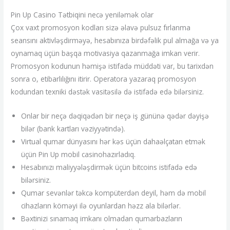
Pin Up Casino Tətbiqini necə yeniləmək olar
Çox vaxt promosyon kodları sizə əlavə pulsuz fırlanma
seansını aktivləşdirməyə, hesabınıza birdəfəlik pul almağa və ya
oynamaq üçün başqa motivasiya qazanmağa imkan verir.
Promosyon kodunun həmişə istifadə müddəti var, bu tarixdən
sonra o, etibarlılığını itirir. Operatora yazaraq promosyon
kodundan texniki dəstək vasitəsilə də istifadə edə bilərsiniz.
Onlar bir neçə dəqiqədən bir neçə iş gününə qədər dəyişə
bilər (bank kartları vəziyyətində).
Virtual qumar dünyasını hər kəs üçün dahaəlçatan etmək
üçün Pin Up mobil casinohazırladıq.
Hesabınızı maliyyələşdirmək üçün bitcoins istifadə edə
bilərsiniz.
Qumar sevənlər təkcə kompüterdən deyil, həm də mobil
cihazların köməyi ilə oyunlardan həzz ala bilərlər.
Bəxtinizi sınamaq imkanı olmadan qumarbazların