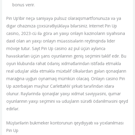
bonus verir.
Pin Up’ıbir neçə saniyəyə pulsuz olaraqsmartfonunuza və ya
digər cihazınıza çoxsürətliyükləyə bilərsiniz. Internet Pin Up
casino, 2023-cü ilə görə ən yaxşı onlayn kazinoların siyahısına
daxil olan ən yaxşı onlayn müəssisələrin reytinqində lider
mövqe tutur. Sayt Pin Up casino az pul üçün əyləncə
həvəskarları üçün şans oyunlarının geniş seçimini təklif edir. Bu
oyun klubunda rahat ödəniş xidmətlərindən istifadə etməklə
real uduşlar əldə etməklə müxtəlif ölkələrdən gələn qonaqların
marağına uyğun oynamaq mümkün olacaq. Onlayn casino Pin
Up azerbaijan məşhur CarlettaNV şirkəti tərəfindən idarə
olunur. Rəylərində qonaqlar yaxşı xidmət səviyyəsini, qumar
oyunlarının yaxşı seçimini və uduşların sürətli ödənilməsini qeyd
edirlər.
Müştərilərin bukmeker kontorunun qeydiyyatı və yoxlanılması
Pin Up