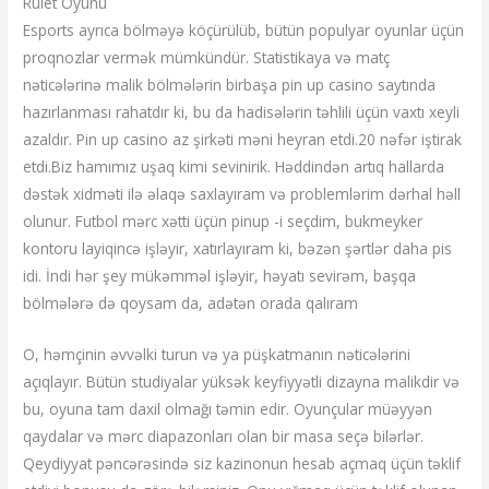
Rulet Oyunu
Esports ayrıca bölməyə köçürülüb, bütün populyar oyunlar üçün
proqnozlar vermək mümkündür. Statistikaya və matç
nəticələrinə malik bölmələrin birbaşa pin up casino saytında
hazırlanması rahatdır ki, bu da hadisələrin təhlili üçün vaxtı xeyli
azaldır. Pin up casino az şirkəti məni heyran etdi.20 nəfər iştirak
etdi.Biz hamımız uşaq kimi sevinirik. Həddindən artıq hallarda
dəstək xidməti ilə əlaqə saxlayıram və problemlərim dərhal həll
olunur. Futbol mərc xətti üçün pinup -i seçdim, bukmeyker
kontoru layiqincə işləyir, xatırlayıram ki, bəzən şərtlər daha pis
idi. İndi hər şey mükəmməl işləyir, həyatı sevirəm, başqa
bölmələrə də qoysam da, adətən orada qalıram
O, həmçinin əvvəlki turun və ya püşkatmanın nəticələrini
açıqlayır. Bütün studiyalar yüksək keyfiyyətli dizayna malikdir və
bu, oyuna tam daxil olmağı təmin edir. Oyunçular müəyyən
qaydalar və mərc diapazonları olan bir masa seçə bilərlər.
Qeydiyyat pəncərəsində siz kazinonun hesab açmaq üçün təklif