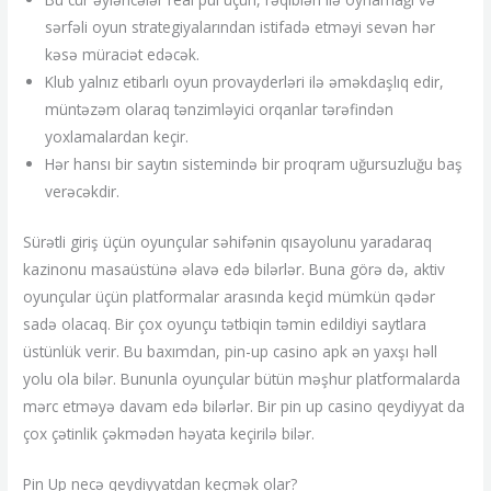
sərfəli oyun strategiyalarından istifadə etməyi sevən hər
kəsə müraciət edəcək.
Klub yalnız etibarlı oyun provayderləri ilə əməkdaşlıq edir,
müntəzəm olaraq tənzimləyici orqanlar tərəfindən
yoxlamalardan keçir.
Hər hansı bir saytın sistemində bir proqram uğursuzluğu baş
verəcəkdir.
Sürətli giriş üçün oyunçular səhifənin qısayolunu yaradaraq
kazinonu masaüstünə əlavə edə bilərlər. Buna görə də, aktiv
oyunçular üçün platformalar arasında keçid mümkün qədər
sadə olacaq. Bir çox oyunçu tətbiqin təmin edildiyi saytlara
üstünlük verir. Bu baxımdan, pin-up casino apk ən yaxşı həll
yolu ola bilər. Bununla oyunçular bütün məşhur platformalarda
mərc etməyə davam edə bilərlər. Bir pin up casino qeydiyyat da
çox çətinlik çəkmədən həyata keçirilə bilər.
Pin Up necə qeydiyyatdan keçmək olar?