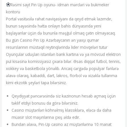
Rəsmi sayt Pin Up oyunu- idman mərcləri və bukmeker
kontoru
Portal vasitəsilə rahat naviqasiyanı da qeyd etmək lazımdır,
bunun sayəsində hətta onlayn bahis dünyasında yeni
başlayanlar üçün də bununla məşğul olmaq çətin olmayacaq.
Bu gün Casino Pin Up Azərbaycanın ən yaxşı qumar
resurslarının müstəqil reytinqlərində lider mövqeləri tutur
Oyunçular uduşları istənilən bank kartına və ya mövcud elektron
pul kisəsinə komissiyasız çıxara bilər. Əsas diqqət futbol, ​​tennis,
xokkey və basketbola yönəlib. Ancaq cərgədə populyar fənlərə
əlavə olaraq, kabaddi, dart, lakros, florbol və xizəklə tullanma
kimi ekzotik şeyləri tapa bilərsiniz.
Qeydiyyat pəncərəsində siz kazinonun hesab açmaq üçün
təklif etdiyi bonusu da görə bilərsiniz.
Casino müştəriləri köhnəlmiş klassiklərə, eləcə də daha
müasir slot maşınlarına çıxış əldə edir.
Bundan əlavə, Pin-Up casino az müştərilərinə 10 manat