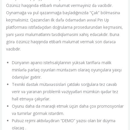
Özünüz haqqında etibarlı məlumat verməyiniz də vacibdir.
Oynamağa və pul qazanmağa başladığınızda “Çək” bölməsinə
keçməlisiniz. Qazancları ilk dəfə ödəmədən əvvəl Pin Up
platforması istifadəçidən doğrulama prosedurundan keçməsini,
yəni şəxsi məlumatlarını təsdiqləməsini xahiş edəcəkdir. Buna
görə özünüz haqqında etibarlı məlumat vermək son dərəcə
vacibdir.
Dünyanın aparıcı istehsalçılarının yüksək tariflərə malik
minlərlə parlaq oyunları müntəzəm olaraq oyunçulara yaxşı
ödənişlər gətirir.
Texniki dəstək mütəxəssisləri çatdakı sorğulara tez cavab
verir və yaranan problemli vəziyyətləri mümkün qədər tez
həll etməyə çalışırlar.
Oyunu daha da maraqlı etmək üçün daha çox promosyonlar
və turnirlər görmək istərdim.
Pulsuz rejimi aktivləşdirən “DEMO” yazısı olan bir düymə
olacaq .