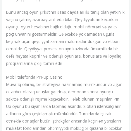
Bunu ancaq oyun şirkətinin əsas qaydaları ilə tanış olan yetkinlik
yaşına çatmış azərbaycanlı edə bilər. Qeydiyyatdan keçərkən
oyunçu oyun hesabının bağlı olduğu mobil nömrəni və ya e-
poçt ünvanını göstərməlidir. Gələcəkdə yoxlamadan uğurla
keçmək üçün qeydiyyat zamanı məlumatlar düzgün və etibarlı
olmalıdır. Qeydiyyat prosesi onlayn kazinoda ümumilikdə bir
dəfə həyata keçirilir və ödənişli oyunlara, bonuslara və loyallıq
proqramlarına çıxışı təmin edir
pin up yukle
.
Mobil telefonda Pin-Up Casino
Müvafiq olaraq, bir strategiya hazırlamaq mümkündür və əgər
o, ardıcıl olaraq uduşlar gətirirsə, demodan sonra oyunçu
sakitcə ödənişli rejimə keçəcəkdir. Tələb olunan maşınları Pin
Up oyunu bu siyahılarda tapmaq asandır. Slotları istehsalçıların
adlarına görə çeşidləmək mümkündür. Turnirlərdə iştirak
etməklə qonaqlar bütün iştirakçılar arasında keçirilən yarışların
mükafat fondlarından əhəmiyyətli məbləğlər qazana biləcəklər.