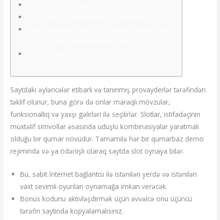
Pin-Up-da qeydiyyat
Pin-Up kazino fəaliyyətinin coğrafiyası
Yeni başlayanlar üçün 250 pulsuz fırlanma və
Pin-Up casino azndan digər bonuslar
Pin-Up Oyunu
Saytdakı əyləncələr etibarlı və tanınmış provayderlər tərəfindən
təklif olunur, buna görə də onlar maraqlı mövzular,
funksionallıq və yaxşı gəlirləri ilə seçilirlər. Slotlar, istifadəçinin
müxtəlif simvollar əsasında uduşlu kombinasiyalar yaratmalı
olduğu bir qumar növüdür. Tamamilə hər bir qumarbaz demo
rejimində və ya ödənişli olaraq saytda slot oynaya bilər.
Bu, sabit İnternet bağlantısı ilə istənilən yerdə və istənilən
vaxt sevimli oyunları oynamağa imkan verəcək.
Bonus kodunu aktivləşdirmək üçün əvvəlcə onu üçüncü
tərəfin saytında kopyalamalısınız.