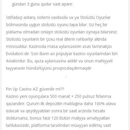
gündən 3 günə qədər vaxt aparır.
İstifadəçi axtarış sistemi vasitəsilə və ya Stolüstü Oyunlar
bölməsində uyğun stolüstü oyunu tapa bilər. Siz heç bir
yükləmə olmadan onlayn stolüstü oyunları oynaya bilərsiniz.
Stolüstü oyunların bir çoxu real dilerin rəhbərliyi altında
mövcuddur. Kazinoda masa əyləncəsinin əsas təminatçısı
Evolution-dır. Son illərin ən populyar kazino oyunlarından biri
Aviatordur. Bu, qəza əyləncəsinə aiddir və onun mahiyyəti
təyyarənin hündürlüyünü proqnozlaşdırmaqdır
https://pin-up-
casino-azerbaycan.com/aviator/
.
Pin Up Casino AZ güvenilir mi??
Kazino yeni oyunçulara 500 manat + 250 pulsuz fırlanma
qazandırır. Qurum ilk depozitin məbləğinə daha 100% əlavə
edəcək və qeydiyyatdan sonra bir saat ərzində hesabı
doldursanız, bonus faizi 120 Bütün maliyyə əməliyyatları
təhlükəsizdir, platforma tərəfindən müəyyən edilmiş vaxt