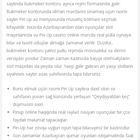
saytında bukmeker kontoru ayrıca rejim formasında gəlir.
Bukmeker kontorunda idman mərclərini sınamaq üçün rəsmi
saytın Pin Up az menyusunda müvafiq bölməni seçmək
kifayətdir. Hazırda Azərbaycandan olan oyunçular slot
maşınlarında və Pin Up casino online mərcdə real pulla oynaya
bilər və təsirli uduşlar almağa zəmanət verilir. Düzdür,
bukmeker kontoru yalnız pullu rejimdə mövcuddur və demo
versiyası yoxdur Zaman zaman kazinoda başqa istehsalçıların
slot maşınları da peyda olur. Yaxşı gəlir gətirən ən yaxşı slotların
siyahısını saytın əsas səhifəsində tapa bilərsiniz.
Bunu etmək üçün rəsmi Pin Up saytına daxil olun və
səhifənin yuxarı sağ küncündə yerləşən “Qeydiyyatdan keç”
düyməsini sıxın.
Pinup online haqqında real rəyləri oxuyan oyunçular bir çox
faydalı məlumat tapacaqlar.
Pin-Up hər zövqə uyğun oyun tapa biləcəyiniz bir kazinodur.
Son zamanlar Azərbaycan qumar oyunları istiqamətində fəal