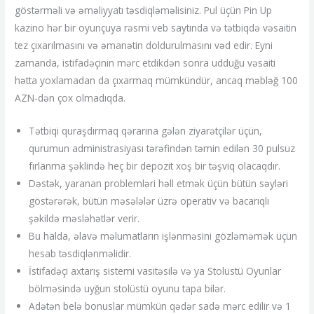
göstərməli və əməliyyatı təsdiqləməlisiniz. Pul üçün Pin Up
kazino hər bir oyunçuya rəsmi veb saytında və tətbiqdə vəsaitin
tez çıxarılmasını və əmanətin doldurulmasını vəd edir. Eyni
zamanda, istifadəçinin mərc etdikdən sonra udduğu vəsaiti
hətta yoxlamadan da çıxarmaq mümkündür, ancaq məbləğ 100
AZN-dən çox olmadıqda.
Tətbiqi quraşdırmaq qərarına gələn ziyarətçilər üçün,
qurumun administrasiyası tərəfindən təmin edilən 30 pulsuz
fırlanma şəklində heç bir depozit xoş bir təşviq olacaqdır.
Dəstək, yaranan problemləri həll etmək üçün bütün səyləri
göstərərək, bütün məsələlər üzrə operativ və bacarıqlı
şəkildə məsləhətlər verir.
Bu halda, əlavə məlumatların işlənməsini gözləməmək üçün
hesab təsdiqlənməlidir.
İstifadəçi axtarış sistemi vasitəsilə və ya Stolüstü Oyunlar
bölməsində uyğun stolüstü oyunu tapa bilər.
Adətən belə bonuslar mümkün qədər sadə mərc edilir və 1