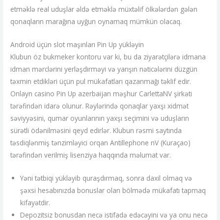
etməklə real uduşlar əldə etməklə müxtəlif ölkələrdən gələn
qonaqların marağına uyğun oynamaq mümkün olacaq.
Android üçün slot maşınları Pin Up yükləyin
Klubun öz bukmeker kontoru var ki, bu da ziyarətçilərə idmana
idman mərclərini yerləşdirməyi və yarışın nəticələrini düzgün
təxmin etdikləri üçün pul mükafatları qazanmağı təklif edir.
Onlayn casino Pin Up azerbaijan məşhur CarlettaNV şirkəti
tərəfindən idarə olunur. Rəylərində qonaqlar yaxşı xidmət
səviyyəsini, qumar oyunlarının yaxşı seçimini və uduşların
sürətli ödənilməsini qeyd edirlər. Klubun rəsmi saytında
təsdiqlənmiş tənzimləyici orqan Antillephone nV (Kuraçao)
tərəfindən verilmiş lisenziya haqqında məlumat var.
Yəni tətbiqi yükləyib quraşdırmaq, sonra daxil olmaq və
şəxsi hesabınızda bonuslar olan bölmədə mükafatı tapmaq
kifayətdir.
Depozitsiz bonusdan necə istifadə edəcəyini və ya onu necə