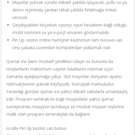
Maşınlar yüksək sürətlə etibarlı şəkildə işləyəcək, pullu və ya
demo rejimində çarxları rahat şəkildə fırlatmağa imkan
verəcək.
Qeydiyyatdan keçərkən oyunçu oyun hesabının bağlı olduğu
mobil nömrəni və ya e-poçt ünvanını göstərməlidir.
Pin Up casino online həmçinin kazinonun tam nüsxəsi var,
onu şəbəkə üzərindən kompüterdən yükləmək olar.
Qumar evi daim müxtəlif yenilikləri izləyir və bununla da
müştərilərin maksimum sayının tələblərini ödəmək üçün
zamanla ayaqlaşmağa çalışır. Slot maşınları dünyanın aparıcı
istehsalçılarının yüksək keyfiyyətli, lisenziyalı məhsuludur.
Yarandığı gündən qumar evi yalnız etibarlı satıcılarla əməkdaşlıq
edir. Proqram təminatı ilə bağlı müqavilələr yalnız qumar
sənayesində müəyyən təcrübəyə və müsbət müştəri rəylərinə
malik olan proqram təminatçıları ilə bağlanır.
cü ildə Pin Up kazino cari bonus