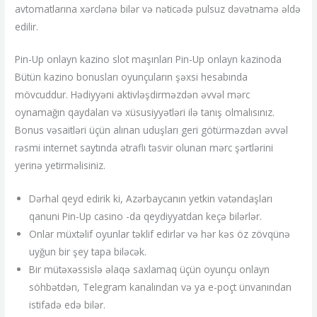
avtomatlarına xərclənə bilər və nəticədə pulsuz dəvətnamə əldə
edilir.
Pin-Up onlayn kazino slot maşınları Pin-Up onlayn kazinoda
Bütün kazino bonusları oyunçuların şəxsi hesabında
mövcuddur. Hədiyyəni aktivləşdirməzdən əvvəl mərc
oynamağın qaydaları və xüsusiyyətləri ilə tanış olmalısınız.
Bonus vəsaitləri üçün alınan uduşları geri götürməzdən əvvəl
rəsmi internet saytında ətraflı təsvir olunan mərc şərtlərini
yerinə yetirməlisiniz.
Dərhal qeyd edirik ki, Azərbaycanın yetkin vətəndaşları
qanuni Pin-Up casino -da qeydiyyatdan keçə bilərlər.
Onlar müxtəlif oyunlar təklif edirlər və hər kəs öz zövqünə
uyğun bir şey tapa biləcək.
Bir mütəxəssislə əlaqə saxlamaq üçün oyunçu onlayn
söhbətdən, Telegram kanalından və ya e-poçt ünvanından
istifadə edə bilər.