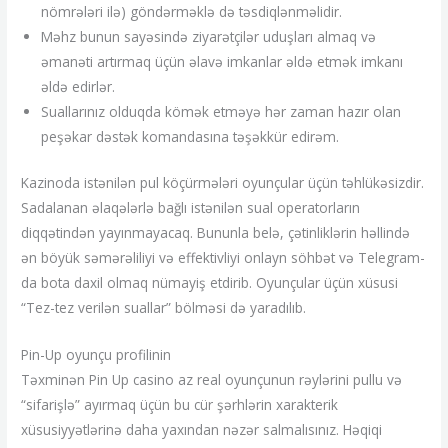
nömrələri ilə) göndərməklə də təsdiqlənməlidir.
Məhz bunun sayəsində ziyarətçilər uduşları almaq və
əmanəti artırmaq üçün əlavə imkanlar əldə etmək imkanı
əldə edirlər.
Suallarınız olduqda kömək etməyə hər zaman hazır olan
peşəkar dəstək komandasına təşəkkür edirəm.
Kazinoda istənilən pul köçürmələri oyunçular üçün təhlükəsizdir.
Sadalanan əlaqələrlə bağlı istənilən sual operatorların
diqqətindən yayınmayacaq. Bununla belə, çətinliklərin həllində
ən böyük səmərəliliyi və effektivliyi onlayn söhbət və Telegram-
da bota daxil olmaq nümayiş etdirib. Oyunçular üçün xüsusi
“Tez-tez verilən suallar” bölməsi də yaradılıb.
Pin-Up oyunçu profilinin
Təxminən Pin Up casino az real oyunçunun rəylərini pullu və
“sifarişlə” ayırmaq üçün bu cür şərhlərin xarakterik
xüsusiyyətlərinə daha yaxından nəzər salmalısınız. Həqiqi