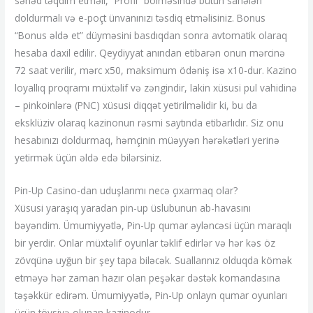
sənəd təqdim etməli, “Profil” bölməsində bütün sahələri
doldurmalı və e-poçt ünvanınızı təsdiq etməlisiniz. Bonus
“Bonus əldə et” düyməsini basdıqdan sonra avtomatik olaraq
hesaba daxil edilir. Qeydiyyat anından etibarən onun mərcinə
72 saat verilir, mərc x50, maksimum ödəniş isə x10-dur. Kazino
loyallıq proqramı müxtəlif və zəngindir, lakin xüsusi pul vahidinə
– pinkoinlərə (PNC) xüsusi diqqət yetirilməlidir ki, bu da
eksklüziv olaraq kazinonun rəsmi saytında etibarlıdır. Siz onu
hesabınızı doldurmaq, həmçinin müəyyən hərəkətləri yerinə
yetirmək üçün əldə edə bilərsiniz.
Pin-Up Casino-dan uduşlarımı necə çıxarmaq olar?
Xüsusi yaraşıq yaradan pin-up üslubunun ab-havasını
bəyəndim. Ümumiyyətlə, Pin-Up qumar əyləncəsi üçün maraqlı
bir yerdir. Onlar müxtəlif oyunlar təklif edirlər və hər kəs öz
zövqünə uyğun bir şey tapa biləcək. Suallarınız olduqda kömək
etməyə hər zaman hazır olan peşəkar dəstək komandasına
təşəkkür edirəm. Ümumiyyətlə, Pin-Up onlayn qumar oyunları
üçün tövsiyə olunan kazinodur.