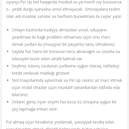
oyunçu Pin Up bet haqqında müsbət və ya mənfi rəy buraxarsa,
o , yeddi durğu işarəsinə əməl etməyəcək . Emosiyalara təslim
olan adi insanlar səhvlər və hərflərin buraxılması ilə rəylər yazır.
Onlayn kazinoda hədiyyə almazdan əvvəl, uduşların
çıxarılması ilə bağlı problem olmaması üçün onu mərc
etmək şərtləri ilə (müəyyən bir peyjerlə) tanış olmalısınız.
Saytda hər hansı bir bonusun necə alınacağını və onunla nə
edəcəyini təsvir edən ətraflı təlimat var.
Seçilmiş ödəniş üsulunun şərtlərinə uyğun olaraq, istifadəçi
kredit veriləcək məbləği göstərir.
Slot maşınlarında əylənmək və Pin Up casino az mərc etmək
üçün mobil cihazlar üçün müxtəlif variantlardan istifadə edə
bilərsiniz.
Onların geniş oyun seçimi hər kəsə öz zövqünə uyğun bir
şey tapmağa imkan verir.
Pul almaq üçün hesabınızı yoxlamalı, şəxsiyyəti təsdiq edən