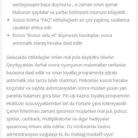
xərcləyəcəyini başa düşmürsə , o zaman onun qumar
klubunun qaydalar və şərtlər bölməsini oxuması kifayətdir .
Xüsusi bölmə “FAQ” istifadəçilərin ən çox yayılmış suallarına
cavabları ehtiva edir.
Bonus “Bonus əldə et” düyməsini basdıqdan sonra
avtomatik olaraq hesaba daxil edilir.
Gələcəkdə istifadəçilər onları real pula dəyişdirə bilərlər.
Qeydiyyatdan dərhal sonra oyunçunun məlumatları verilənlər
bazasına daxil edilir və onun loyallıq proqramında iştirakı
avtomatik olur (ərizə tələb olunmur). Pinkoinlər xüsusi hesaba
köçürülür və saytda avtorizasiyadan sonra müştəri yuxarı yan
paneldə balansını görə bilər. Pin-Up kazino loyallıq proqramının
eksklüziv xüsusiyyətlərindən biri də Fortune çarxı lotereyasıdır.
Çarxın fırlanması zamanı qurumun müştəriləri real pul, pulsuz
spinlər, cashback, multiplikatorlar və digər hədiyyələr
qazanmaq imkanı əldə edirlər. Öz növbəsində kazino
administrasiyası vurğulayır ki, bu məbləğ müxtəlif oyun