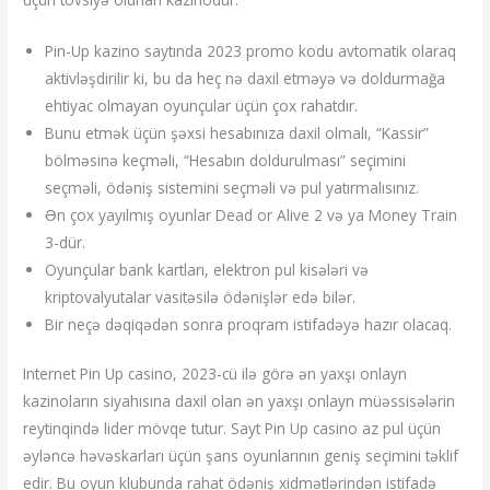
Pin-Up kazino saytında 2023 promo kodu avtomatik olaraq
aktivləşdirilir ki, bu da heç nə daxil etməyə və doldurmağa
ehtiyac olmayan oyunçular üçün çox rahatdır.
Bunu etmək üçün şəxsi hesabınıza daxil olmalı, “Kassir”
bölməsinə keçməli, “Hesabın doldurulması” seçimini
seçməli, ödəniş sistemini seçməli və pul yatırmalısınız.
Ən çox yayılmış oyunlar Dead or Alive 2 və ya Money Train
3-dür.
Oyunçular bank kartları, elektron pul kisələri və
kriptovalyutalar vasitəsilə ödənişlər edə bilər.
Bir neçə dəqiqədən sonra proqram istifadəyə hazır olacaq.
Internet Pin Up casino, 2023-cü ilə görə ən yaxşı onlayn
kazinoların siyahısına daxil olan ən yaxşı onlayn müəssisələrin
reytinqində lider mövqe tutur. Sayt Pin Up casino az pul üçün
əyləncə həvəskarları üçün şans oyunlarının geniş seçimini təklif
edir. Bu oyun klubunda rahat ödəniş xidmətlərindən istifadə