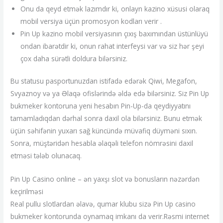
Onu da qeyd etmək lazımdır ki, onlayn kazino xüsusi olaraq
mobil versiya üçün promosyon kodları verir .
Pin Up kazino mobil versiyasının çıxış baxımından üstünlüyü
ondan ibarətdir ki, onun rahat interfeysi var və siz hər şeyi
çox daha sürətli doldura bilərsiniz.
Bu statusu pasportunuzdan istifadə edərək Qiwi, Megafon,
Svyaznoy və ya Əlaqə ofislərində əldə edə bilərsiniz. Siz Pin Up
bukmeker kontoruna yeni hesabın Pin-Up-da qeydiyyatını
tamamladıqdan dərhal sonra daxil ola bilərsiniz. Bunu etmək
üçün səhifənin yuxarı sağ küncündə müvafiq düyməni sıxın.
Sonra, müştəridən hesabla əlaqəli telefon nömrəsini daxil
etməsi tələb olunacaq.
Pin Up Casino online – ​​ən yaxşı slot və bonusların nəzərdən
keçirilməsi
Real pullu slotlardan əlavə, qumar klubu sizə Pin Up casino
bukmeker kontorunda oynamaq imkanı da verir.Rəsmi internet