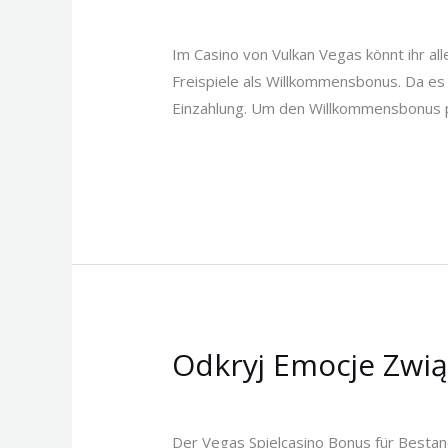
Fantasien
Leave a Comment
/
Vulkan Vegas 25 Eu
2024
Im Casino von Vulkan Vegas könnt ihr al
Freispiele als Willkommensbonus. Da es 
Vulkan
Einzahlung. Um den Willkommensbonus p
Vegas
Betrug
Read More »
Oder
Aber
Seriös?
Odkryj Emocje Zwią
Odkryj
Emocje
Leave a Comment
/
Vulkan Vegas Betru
Związane
Z
Der Vegas Spielcasino Bonus für Besta