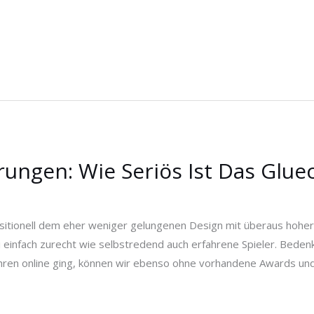
rungen: Wie Seriös Ist Das Glue
g, Nepp Oder Seriös: Netzanbieter Im Test!: Www Betrug Org - 
tionell dem eher weniger gelungenen Design mit überaus hoher N
i einfach zurecht wie selbstredend auch erfahrene Spieler. Bede
hren online ging, können wir ebenso ohne vorhandene Awards un