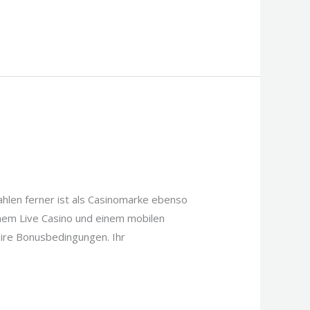
323
/
gavin
hlen ferner ist als Casinomarke ebenso
einem Live Casino und einem mobilen
aire Bonusbedingungen. Ihr