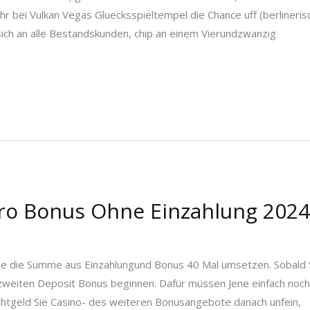
r bei Vulkan Vegas Gluecksspieltempel die Chance uff (berlinerisc
sich an alle Bestandskunden, chip an einem Vierundzwanzig
uro Bonus Ohne Einzahlung 202
g, Nepp Oder Seriös: Netzanbieter Im Test!: Www Betrug Org - 
ene die Summe aus Einzahlungund Bonus 40 Mal umsetzen. Sobald 
zweiten Deposit Bonus beginnen. Dafür müssen Jene einfach noch 
chtgeld Sie Casino- des weiteren Bonusangebote danach unfein,