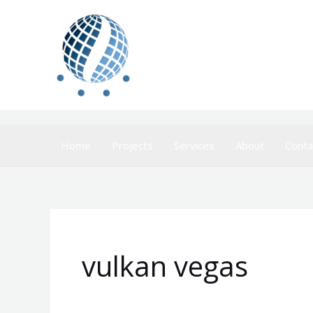
Skip
to
content
Home
Projects
Services
About
Conta
vulkan vegas