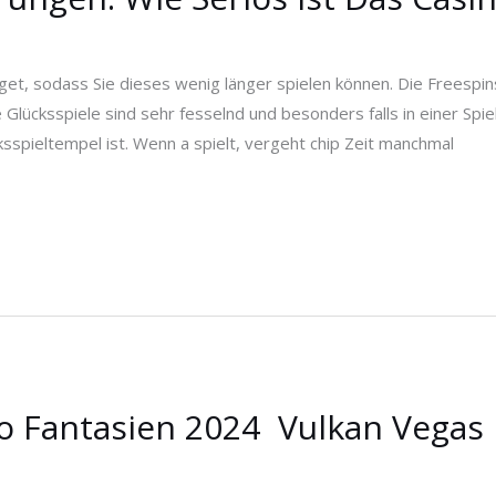
ro Bonus Bar Einzahlung 2024 25 Promo Code - 664
/
gavin
udget, sodass Sie dieses wenig länger spielen können. Die Freespi
Glücksspiele sind sehr fesselnd und besonders falls in einer Spi
sspieltempel ist. Wenn a spielt, vergeht chip Zeit manchmal
o Fantasien 2024 ️ Vulkan Vegas