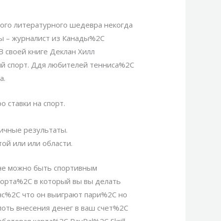
того литературного шедевра некогда
ты – журналист из Канады%2C
В своей книге Деклан Хилл
ый спорт. Ддя любителей тенниса%2C
а.
 ставки на спорт.
личные результаты.
ой или или области.
не можно быть спортивным
порта%2C в который вы вы делать
с%2C что он выиграют пари%2C но
лоть внесения денег в ваш счет%2C
бетовая карта%2C PayPal%2C Skrill