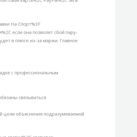
авки На Спорт%3F
и%2C если она позволят сбой пару-
удет в плюсе из-за маржи. Главное
щадке с профессиональным
обязаны связываться
й цели объяснения подразумеваемой