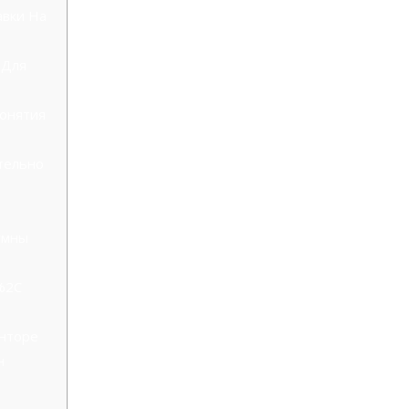
авки На
 Для
онятия
тельно
умны
%2C
онторе
н