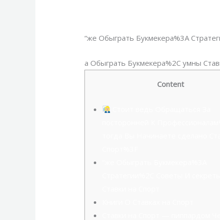
/
Uncategorized
/ By
gavin
“же Обыграть Букмекера%3A Стратег
а Обыграть Букмекера%2C умны Став
Content
Стоит ведь Обращаться За
посторонней К Профессионала
тогда Вы Начинаете сделано Ст
Спорт%3F
“же Обыграть Букмекера%3A
Стратегии%2C Советы И секрет
Ставки на Спорт
Книги О Ставках на Спорт
Ставки на Спорт — пиппардом Ч