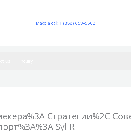
Make a call: 1 (888) 659-5502
ct Us
Inquiry
мекера%3A Стратегии%2C Сов
порт%3A%3A Syl R