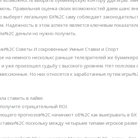
ве возможность выбрать букмекерскую контору ддя игры. Ум
очь. Правильная оценка своих возможностей даем шанс вне
о выберет легальную БК%2C саму соблюдает законодатель
. Надежность в этом аспекте является ключевым показател
ла%2C деньги но нужно получить.
ии%2C Советы И сокровенные Умные Ставки и Спорт
гре на немного несколькс раньше телезрителей же букмекеро
и уже произошел судьбу с высокого уровнем. Нет полслова
комиссионные. Но них относятся к заработанные путем игры%
ла ставить в лайве.
получите отрицательный ROI.
ющего прогнозов%2C начинают об%2C как выигрывать в БК 
 ставки%2C поскольку между четырьмя типами игроков разве