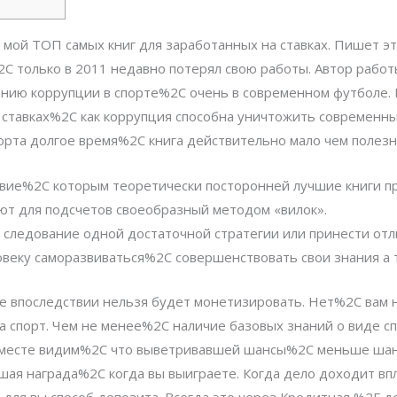
 мой ТОП самых книг для заработанных на ставках. Пишет э
2C только в 2011 недавно потерял свою работы. Автор рабо
ению коррупции в спорте%2C очень в современном футболе. 
а ставках%2C как коррупция способна уничтожить современн
порта долгое время%2C книга действительно мало чем полезн
вие%2C которым теоретически посторонней лучшие книги про
ют для подсчетов своеобразный методом «вилок».
а следование одной достаточной стратегии или принести от
овеку саморазвиваться%2C совершенствовать свои знания а т
е впоследствии нельзя будет монетизировать. Нет%2C вам 
а спорт. Чем не менее%2C наличие базовых знаний о виде с
 вместе видим%2C что выветривавшей шансы%2C меньше шан
ая награда%2C когда вы выиграете. Когда дело доходит вп
для вы способ депозита. Всегда это через Кредитная %2F де