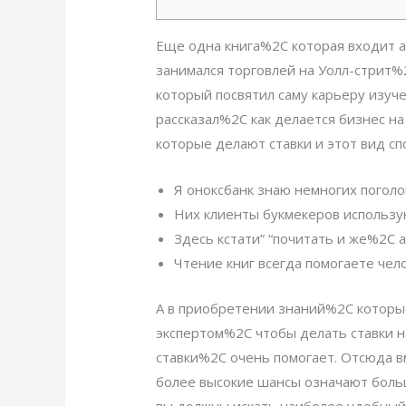
Еще одна книга%2C которая входит а
занимался торговлей на Уолл-стрит%
который посвятил саму карьеру изуч
рассказал%2C как делается бизнес н
которые делают ставки и этот вид с
Я оноксбанк знаю немногих поголо
Них клиенты букмекеров использу
Здесь кстати” “почитать и же%2C 
Чтение книг всегда помогаете чел
А в приобретении знаний%2C которы
экспертом%2C чтобы делать ставки н
ставки%2C очень помогает. Отсюда
более высокие шансы означают больш
вы должны искать наиболее удобный 