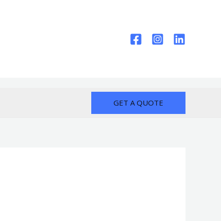
GET A QUOTE