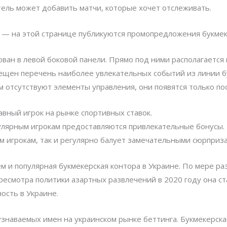
ль может добавить матчи, которые хочет отслеживать.
— на этой странице публикуются промопредложения букмек
ван в левой боковой панели. Прямо под ними располагается
мещен перечень наиболее увлекательных событий из линии б
м отсутствуют элементы управления, они появятся только пос
авный игрок на рынке спортивных ставок.
бк пари матч украи
гулярным игрокам предоставляются привлекательные бонусы. 
 игрокам, так и регулярно балует замечательными сюрприза
 и популярная букмекерская контора в Украине. По мере ра
ресмотра политики азартных развлечений в 2020 году она с
ость в Украине.
знаваемых имен на украинском рынке беттинга. Букмекерска