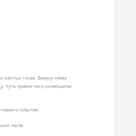
-желтых тонах. Вверху слева
цу. Чуть правее него размещены
ртивного события.
ких часов.