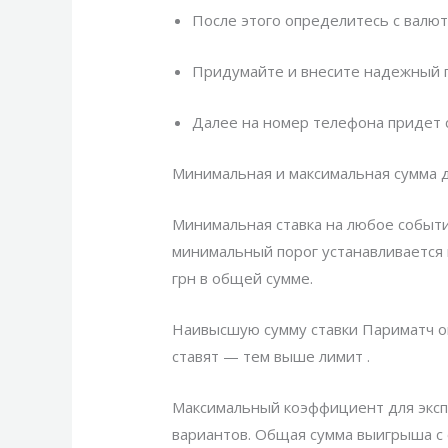
После этого определитесь с валют
Придумайте и внесите надежный па
Далее на номер телефона придет 
Минимальная и максимальная сумма дл
Минимальная ставка на любое событие
минимальный порог устанавливается в
грн в общей сумме.
Наивысшую сумму ставки Париматч оп
ставят — тем выше лимит .
Максимальный коэффициент для экспр
вариантов. Общая сумма выигрыша с 