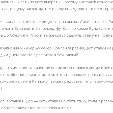
 шахматы – есть из чего выбрать. Поэтому Parimatch станов
по-настоящему наслаждаться и получать удовольствие от пр
з самых высоких коэффициенты на рынке. Линия ставок в Par
е лиги. Если взять, например, футбол, то кроме Бундеслиги 
 до Оберлиги. Игроки также могут сделать ставку на Премь
к крупнейший кибербукмекер. Компания размещает ставки на 
ждым днем вместе с развитием технологий.
оды. Суммарное количество возможных ставок в линии и live 
ет особенное признание тем, что это позволяет ощутить на
тому же на сайте Parimatch также предоставляется возмож
т.
ов, тоталов и фор — есть ставки на статистику, голы и раз
 общее количество голов превысит 3,5.