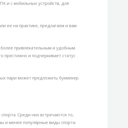
ПК и с мобильных устройств, для
ли ее на практике, предлагаем и вам
о более привлекательным и удобным
это престижно и подчеркивает статус
вных пари может предложить букмекер
спорта. Среди них встречаются то,
пны и менее популярные виды спорта: