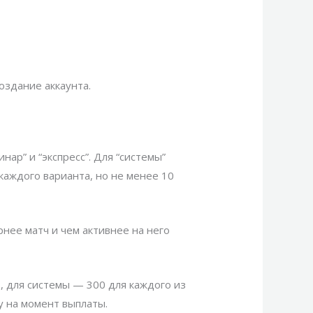
оздание аккаунта.
ар” и “экспресс”. Для “системы”
каждого варианта, но не менее 10
нее матч и чем активнее на него
, для системы — 300 для каждого из
у на момент выплаты.