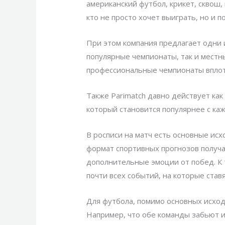
американский футбол, крикет, сквош,
кто не просто хочет выиграть, но и 
При этом компания предлагает одни и
популярные чемпионаты, так и местны
профессиональные чемпионаты вплоть
Также Parimatch давно действует ка
который становится популярнее с ка
В росписи на матч есть основные исх
формат спортивных прогнозов получа
дополнительные эмоции от побед. К 
почти всех событий, на которые ставя
Для футбола, помимо основных исход
Например, что обе команды забьют и