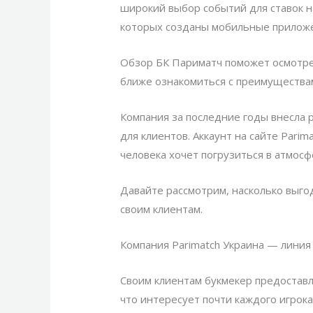
широкий выбор событий для ставок на
которых созданы мобильные прилож
Обзор БК Париматч поможет осмотреть
ближе ознакомиться с преимуществам
Компания за последние годы внесла 
для клиентов. Аккаунт на сайте Pari
человека хочет погрузиться в атмосфе
Давайте рассмотрим, насколько выго
своим клиентам.
Компания Parimatch Украина — линия
Своим клиентам букмекер предоставл
что интересует почти каждого игрока