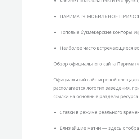
Кабинет пользователя и его функ
ПАРИМАТЧ МОБИЛЬНОЕ ПРИЛО
Топовые букмекерские конторы Ук
Наиболее часто встречающиеся во
Обзор официального сайта Паримат
Официальный сайт игровой площадки
располагается логотип заведения, п
ссылки на основные разделы ресурса
Ставки в режиме реального време
Ближайшие матчи — здесь отображ