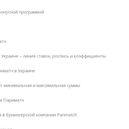
 бонусной программой
атч
в Украине – линия ставок, роспись и коэффициенты
риматч в Украине
ch: минимальная и максимальная суммы
на Париматч
 в букмекерской компании Parimatch