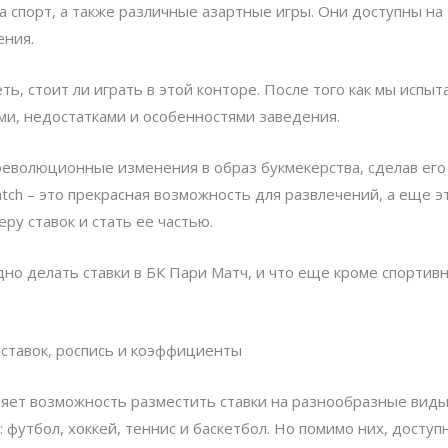
 спорт, а также различные азартные игры. Они доступны на 
ения.
, стоит ли играть в этой конторе. После того как мы испыта
и, недостатками и особенностями заведения.
революционные изменения в образ букмекерства, сделав ег
match – это прекрасная возможность для развлечений, а еще 
ру ставок и стать ее частью.
дно делать ставки в БК Пари Матч, и что еще кроме спорти
 ставок, роспись и коэффициенты
яет возможность разместить ставки на разнообразные виды 
: футбол, хоккей, теннис и баскетбол. Но помимо них, досту