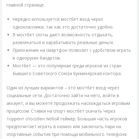
главной странице.
Нередко используется мостбет вход через
одноклассники, так как это достаточно удобно.
В мостбет слоты дают возможность отдыхать,
развлекаться и зарабатывать реальные деньги.
Приложение на смартфон позволит с удобством играть
в одноруких бандитов.
Мостбет — это популярная среди игроков из стран
бывшего Советского Союза букмекерская контора.
Один из лучших вариантов – это мостбет вход через
социальные сети. Достаточно зайти на него, войти в
аккаунт, и вы можете продолжать наслаждаться игровым
процессом. Ставки на спорт мостбет скачать через
торрент способен любой геймер. Большая часть игроков
предпочитает играть в казино или заключать пари на
спортивные события при помощи мобильного телефона