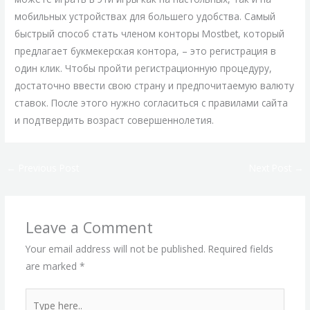
мобильных устройствах для большего удобства. Самый
быстрый способ стать членом конторы Mostbet, который
предлагает букмекерская контора, – это регистрация в
один клик. Чтобы пройти регистрационную процедуру,
достаточно ввести свою страну и предпочитаемую валюту
ставок. После этого нужно согласиться с правилами сайта
и подтвердить возраст совершеннолетия.
←
Previous Post
Next Post
→
Leave a Comment
Your email address will not be published.
Required fields
are marked
*
Type