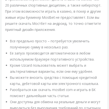
20 различных спортивных дисциплин, а также киберспорт.
При этом возможности играть в казино, в покер и другие
живые игры букмекер Mostbet не предоставляет. Если вы
решите скачать Мостбет на андроид, то точно отметите
приятный дизайн приложения.
Все предельно просто – потребуется увеличить
полученную сумму в несколько раз.
Ее запуск производится автоматически в любом
используемом браузере портативного устройства.
Кроме Uzcard пользователь может выбрать и
альтернативные варианты, если они ему удобнее.
Вы можете вносить средства с помощью кредитной
карты, дебетовой карты или электронного кошелька.
Разобраться как скачать mostbet com и играть в БК
поможет дальнейшая часть статьи.
Они доступны для обмена на реальные деньги и могут
выводиться без выполнения требований по отыгрышу.