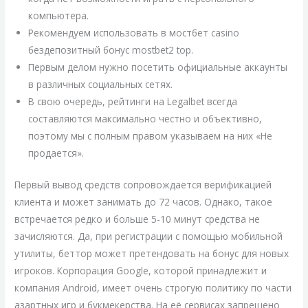
компьютера.
Рекомендуем использовать в мостбет casino
бездепозитный бонус mostbet2 top.
Первым делом нужно посетить официальные аккаунты
в различных социальных сетях.
В свою очередь, рейтинги на Legalbet всегда
составляются максимально честно и объективно,
поэтому мы с полным правом указываем на них «Не
продается».
Первый вывод средств сопровождается верификацией
клиента и может занимать до 72 часов. Однако, такое
встречается редко и больше 5-10 минут средства не
зачисляются. Да, при регистрации с помощью мобильной
утилиты, беттор может претендовать на бонус для новых
игроков. Корпорация Google, которой принадлежит и
компания Android, имеет очень строгую политику по части
азартных игр и букмекерства. На её сервисах запрещено