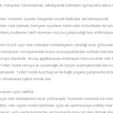
, menyuları tənzimləmək, silkələyərək bölmələri açmaq kimi əlavə ma
ərc etdiyiniz oyunlar haqqında sürətli bildirişlər ala bilməyinizdir.
ları canlı izləmək, həmçinin oyunların təfərrüatlı statistikaları ilə 
niş üsullarının təklif olunması sizə bu çatışmazlığı hiss etdirməyə
və iOS üçün olan tətbiqləri istifadəçilərin rahatlığı əsas götürülər
kompüter versiyasındakı bütün xüsusiyyətlərdən istifadə edə bilər
vsiyə olunandır. Ancaq applikasiyanı istəməyən mərcsevərlər veb-bra
n 1xBet mobil versiya ilə oynamağın ən böyük avantajlarından biri 
ləməsidir. 1xBet mobil Azerbaycan ilə bağlı yeganə çatışmazlıq kimi 
nın olmamasını qəbul etmək olar.
oqram üçün təkliflər
ün olan tətbiqlərinə nəzər yetirəcəyik. Yazımızın sonunda isə mərc 
xBet, veb-saytın mobil telefonlar üçün əla optimizasiya edildiyi mərc 
l olaraq, veb-saytın kompüter versiyasında mövcud olan demək olar