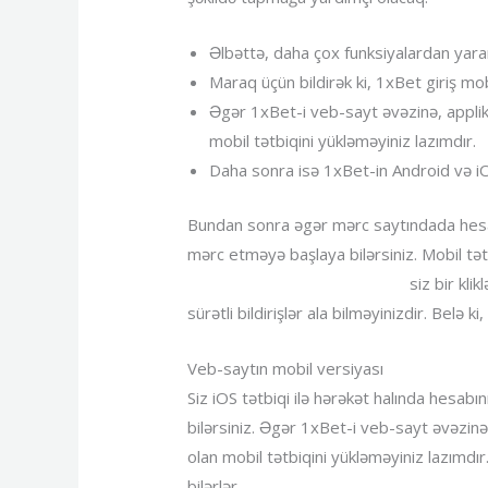
Əlbəttə, daha çox funksiyalardan yara
Maraq üçün bildirək ki, 1xBet giriş m
Əgər 1xBet-i veb-sayt əvəzinə, applik
mobil tətbiqini yükləməyiniz lazımdır.
Daha sonra isə 1xBet-in Android və iOS
Bundan sonra əgər mərc saytındada hesa
mərc etməyə başlaya bilərsiniz. Mobil tət
https://1xbetsitez.com/giris/
siz bir kli
sürətli bildirişlər ala bilməyinizdir. Belə 
Veb-saytın mobil versiyası
Siz iOS tətbiqi ilə hərəkət halında hesabın
bilərsiniz. Əgər 1xBet-i veb-sayt əvəzin
olan mobil tətbiqini yükləməyiniz lazımdı
bilərlər.