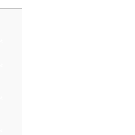
bil
bil
bil
bil