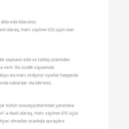
ldə edə bilərsiniz.
il olaraq, mərc saytının iOS üçün olan
le зеркало edə və tətbiq üzərindən
a verir. Bu özəllik sayəsində
tünlüyü isə mərc etdiyiniz oyunlar haqqında
ında xəbərdar ola bilirsiniz.
 digər bütün xüsusiyyətlərindən yararlana
e”-a daxil olaraq, mərc saytının iOS üçün
ehtiyac olmadan asanlıqla quraşdıra