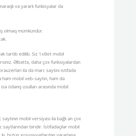
raqlı və yararlı funkisyalar da
tanış olmaq mümkündür.
cək.
ək tərtib edilib. Siz 1xBet mobil
siniz. Əlbəttə, daha çox funksiyalardan
uzerləri ilə də mərc saytını istifadə
isə həm mobil veb-saytın, həm də
isə ödəniş üsulları arasında mobil
saytının mobil versiyası ilə bağlı ən çox
saytlarından biridir. İstifadəçilər mobil
 ki, bütün xüsusiyyətlərdən yararlana