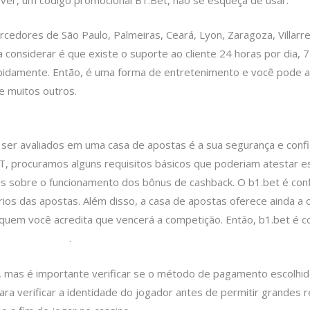
tiver, um código promocional B1.Bet, não se esqueça de usar.
edores de São Paulo, Palmeiras, Ceará, Lyon, Zaragoza, Villarreal
 considerar é que existe o suporte ao cliente 24 horas por dia, 
pidamente. Então, é uma forma de entretenimento e você pode 
 e muitos outros.
er avaliados em uma casa de apostas é a sua segurança e confia
T, procuramos alguns requisitos básicos que poderiam atestar es
es sobre o funcionamento dos bônus de cashback. O b1.bet é conf
rios das apostas. Além disso, a casa de apostas oferece ainda a
quem você acredita que vencerá a competição. Então, b1.bet é co
tmotion entrar
.
, mas é importante verificar se o método de pagamento escolhido
ara verificar a identidade do jogador antes de permitir grandes