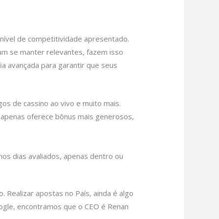
nível de competitividade apresentado.
am se manter relevantes, fazem isso
fia avançada para garantir que seus
gos de cassino ao vivo e muito mais.
 apenas oferece bônus mais generosos,
nos dias avaliados, apenas dentro ou
 Realizar apostas no País, ainda é algo
oogle, encontramos que o CEO é Renan