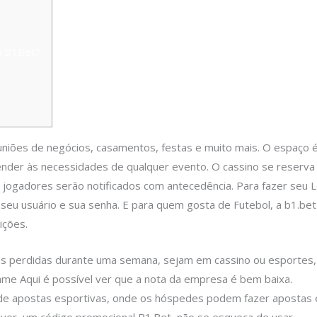
a B1Bet?
uniões de negócios, casamentos, festas e muito mais. O espaço 
ender às necessidades de qualquer evento. O cassino se reserva 
ogadores serão notificados com antecedência. Para fazer seu Log
o seu usuário e sua senha. E para quem gosta de Futebol, a b1.bet
ições.
as perdidas durante uma semana, sejam em cassino ou esportes,
lame Aqui é possível ver que a nota da empresa é bem baixa.
 de apostas esportivas, onde os hóspedes podem fazer apostas 