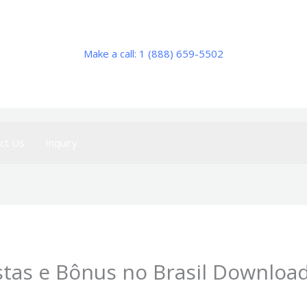
Make a call: 1 (888) 659-5502
ct Us
Inquiry
stas e Bônus no Brasil Downloa