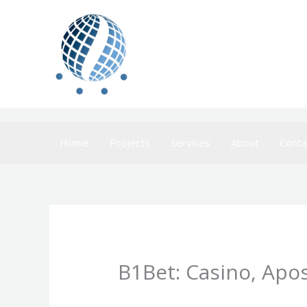
Skip
to
content
Home
Projects
Services
About
Conta
B1Bet: Casino, Apo
/
Betmotion brazil
/ By
gavin