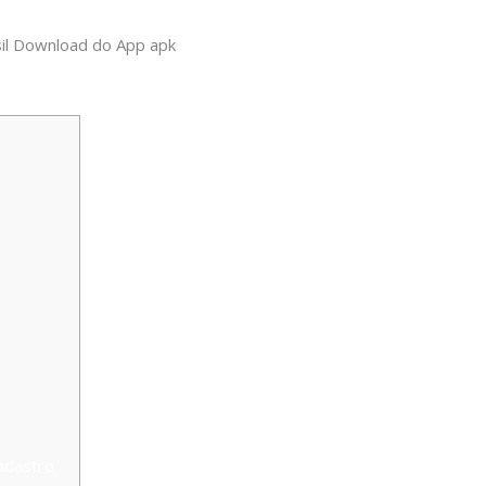
sil Download do App apk
Cadastro