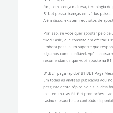
Sim, com licença maltesa, tecnologia de
B1bet possui licenças em vários países
Além disso, existem requisitos de apost
Por isso, se você quer apostar pelo c
“Red Cash”, que consiste em ofertar 10
Embora possua um suporte que responde 
julgamos como confiável. Após analisarm
recomendamos que você aposte na B1 Be
B1.BET paga rápido? B1.BET Paga Me
Em todas as análises publicadas aqui n
pergunta deste tópico. Se a sua ideia fo
existem muitas B1 Bet promoções – ao 
casino e esportes, o conteúdo disponibi