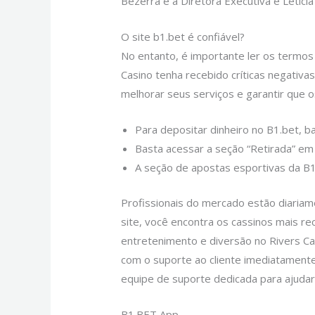
Bezerra e a Diretora Executiva é Letíci
O site b1.bet é confiável?
No entanto, é importante ler os termos
Casino tenha recebido críticas negativa
melhorar seus serviços e garantir que 
Para depositar dinheiro no B1.bet, ba
Basta acessar a seção “Retirada” em 
A seção de apostas esportivas da B1
Profissionais do mercado estão diariame
site, você encontra os cassinos mais 
entretenimento e diversão no Rivers Ca
com o suporte ao cliente imediatamente
equipe de suporte dedicada para ajuda
B1.BET App