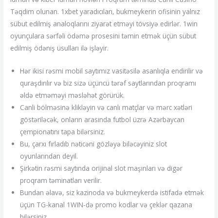
Təqdim olunan. 1xbet yaradıcıları, bukmeykerin ofisinin yalnız
sübut edilmiş analoqlarını ziyarət etməyi tövsiyə edirlər. 1win
oyunçulara sərfəli ödəmə prosesini təmin etmək üçün sübut
edilmiş ödəniş üsulları ilə işləyir.
Hər ikisi rəsmi mobil saytımız vasitəsilə asanlıqla endirilir və
quraşdırılır və biz sizə üçüncü tərəf saytlarından proqramı
əldə etməməyi məsləhət görürük.
Canli bölməsinə klikləyin və canlı matçlar və mərc xətləri
göstəriləcək, onların arasında futbol üzrə Azərbaycan
çempionatını tapa bilərsiniz.
Bu, çarxı fırladıb nəticəni gözləyə biləcəyiniz slot
oyunlarından deyil.
Şirkətin rəsmi saytında orijinal slot maşınları və digər
proqram təminatları verilir.
Bundan əlavə, siz kazinoda və bukmeykerdə istifadə etmək
üçün TG-kanal 1WIN-də promo kodlar və çeklər qazana
bilərsiniz.