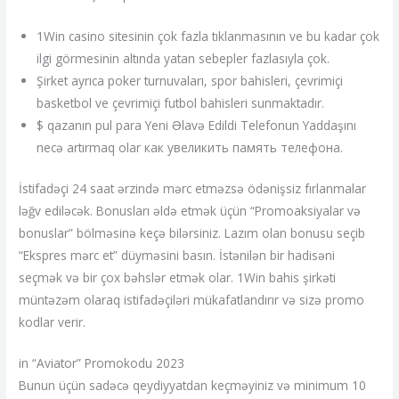
1Win casino sitesinin çok fazla tıklanmasının ve bu kadar çok
ilgi görmesinin altında yatan sebepler fazlasıyla çok.
Şirket ayrıca poker turnuvaları, spor bahisleri, çevrimiçi
basketbol ve çevrimiçi futbol bahisleri sunmaktadır.
$ qazanın pul para Yeni Əlavə Edildi Telefonun Yaddaşını
necə artırmaq olar как увеликить память телефона.
İstifadəçi 24 saat ərzində mərc etməzsə ödənişsiz fırlanmalar
ləğv ediləcək. Bonusları əldə etmək üçün “Promoaksiyalar və
bonuslar” bölməsinə keçə bilərsiniz. Lazım olan bonusu seçib
“Ekspres mərc et” düyməsini basın. İstənilən bir hadisəni
seçmək və bir çox bəhslər etmək olar. 1Win bahis şirkəti
müntəzəm olaraq istifadəçiləri mükafatlandırır və sizə promo
kodlar verir.
in “Aviator” Promokodu 2023
Bunun üçün sadəcə qeydiyyatdan keçməyiniz və minimum 10