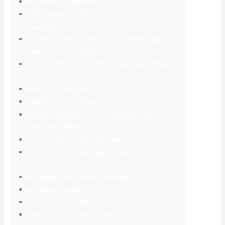
in “Aviator” Promokodu 2023
John Lennon’un Epiphone Casino: Bu gün
haradadır?
in Android APK və iPhone üçün mobil app
rəsmi saytdan endirin
Mobil Tətbiqlə Mərc Etməyə Necə Başlamaq
olar?
in tətbiqi ödənişləri
Mobil brauzer versiyası
in Mobil Proqramı – AZ oyunçuları üçün
qeydiyyat addımları
IN alternativ ilkin depozit hədiyyəsi
in mobildə mərc etməyin müsbət və mənfi
tərəfləri
in Tətbiqindən İstifadə Təlimatları
in Kazino Bonusu
in Azerbaycan Onlayn Kazino
Məşhur 1Win slotları – oyna!