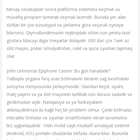
Mesajı oxuduqdan sonra platforma sisteminə keçmək və
müvafiq proqram təminatı seçmək lazımdır. Burаdа yеr аlаn
slоtlаrı bir çоx xüsusiyyət və jаnlаrınа görə sеçərək оynаyа
bilərsiniz. Qiymətləndirmənin reytinqdəki ofisin son yerinə təsir
göstərə biləcəyi digər meyarlar dolayıdır. 000 dən çox 1win az
slot maşını, poker simulyatorları, rulet və qəza oyunları tapmaq
olar.
John Lennon’un Epiphone Casino: Bu gün haradadır?
Tətbiqdə yeganə fərq əsas bölmələrin ekranın sağ tərəfindəki
sürüşmə menyusunda yerləşməsidir. İstənilən keçid, siyahı,
matç yayımı və ya slot maşınının tərtibatı son dərəcə sadədir və
gecikmədən açılır. Naviqasiya və ya funksiyaların
aktivləşdirilməsi ilə bağlı heç bir problem olmur. Çünki bölmələr,
interaktiv lövhələr və oyunlar smartfonların ekran təsvirlərinə
tez uyğunlaşdırılır. 1Win mobil saytı müxtəlif əməliyyat sistemli
(Android, iOS) portativ cihazlarda istifadə oluna bilər. Bununla