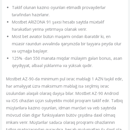
Təklif olunan kazino oyunları etimadli provayderlər
tərəfindən hazırlanır.
Mostbet ARIZONA 91 şəxsi hesabı saytda müxtəlif
hərəkətləri yerinə yetirməyə olanak verir.
Most bet aviator bütün məqamı ondan ibarətdir ki, en
müasir raundun əvvəlində qarşınızda bir təyyarə peyda olur
və uçmağa başlayır.
125% -dən 550 manata miqdar mülayim gələn bonus, asan
qeydiyyat, əlbəəl yüklənmə və yüksək qədir.
Mostbet AZ-90-da minimum pul ixrac məbləği 1 AZN təşkil edir,
hər əməliyyat üzrə maksimum məbləğ isə seçilmiş ixrac
üsulundan əlaqəli olaraq dəyişə bilər. Mostbet AZ-90 Android
və iOS cihazları üçün subyektiv mobil proqram təklif edir. Tətbiq
müştərilərə kazino oyunları, idman mərcləri və veb saytında
mövcud olan digər funksiyaların bütöv çeşidinə daxil olmaq
imkanı verir. Müştərilər sadəcə olaraq proqramı cihazlarının
tətbiq mağazasından quraşdıra, hesab məlumatları ilə daxil ola