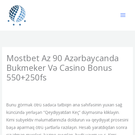
Skip
to
content
Mostbet Az 90 Azərbaycanda
Bukmeker Və Casino Bonus
550+250fs
Leave a Comment
/
Mostbet Az-90 Kazino Azerbaycan Lap əla
Bukmeyker Rəsmi Sayt - 137
/ By
gavin
Bunu görmək ötrü sadəcə tətbiqin ana səhifəsinin yuxarı sağ
küncündə yerləşən “Qeydiyyatdan Keç” düyməsinə klikləyin.
Kimi subyektiv məlumatlarınızla doldurun və qeydiyyat prosesini
başa aparmaq ötrü şərtlərlə razılaşın. Hesab yaratdıqdan sonra
siz idman mərcləri, kazino oyunları, bədii yayım və s. Kimi