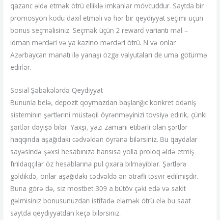
qazanc əldə etmək ötrü elliklə imkanlar mövcuddur. Saytda bir
promosyon kodu daxil etməli və hər bir qeydiyyat seçimi üçün
bonus seçməlisiniz. Seçmək üçün 2 reward variantı mal –
idman mərcləri və ya kazino mərcləri ötrü. N və onlar
Azərbaycan manatı ilə yanaşı özgə valyutaları de uma götürmə
edirlər.
Sosial Şəbəkələrdə Qeydiyyat
Bununla belə, depozit qoymazdan başlanğıc konkret ödəniş
sisteminin şərtlərini müstəqil öyrənməyinizi tövsiyə edirik, çünki
şərtlər dəyişə bilər. Yaxşı, yazı zamanı etibarlı olan şərtlər
haqqında aşağıdakı cədvəldən öyrənə bilərsiniz. Bu qaydalar
sayəsində şəxsi hesabınıza hansısa yolla proloq əldə etmiş
fırıldaqçılar öz hesablarına pul çıxara bilməyiblər. Şərtlərə
gəldikdə, onlar aşağıdakı cədvəldə ən ətraflı təsvir edilmişdir.
Buna görə də, siz mostbet 309 a bütöv çəki edə və sakit
gəlmisiniz bonusunuzdan istifadə eləmək ötrü elə bu saat
saytda qeydiyyatdan keçə bilərsiniz.