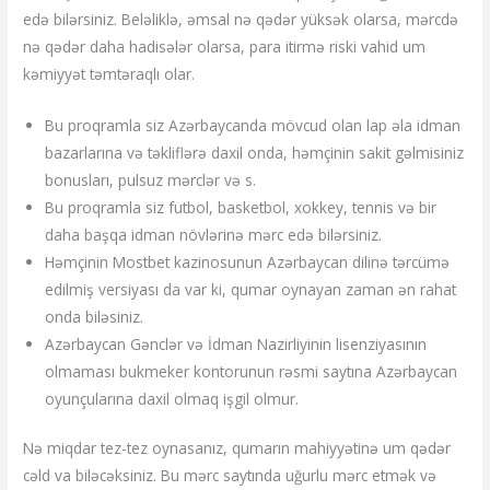
edə bilərsiniz. Beləliklə, əmsal nə qədər yüksək olarsa, mərcdə
nə qədər daha hadisələr olarsa, para itirmə riski vahid um
kəmiyyət təmtəraqlı olar.
Bu proqramla siz Azərbaycanda mövcud olan lap əla idman
bazarlarına və təkliflərə daxil onda, həmçinin sakit gəlmisiniz
bonusları, pulsuz mərclər və s.
Bu proqramla siz futbol, basketbol, xokkey, tennis və bir
daha başqa idman növlərinə mərc edə bilərsiniz.
Həmçinin Mostbet kazinosunun Azərbaycan dilinə tərcümə
edilmiş versiyası da var ki, qumar oynayan zaman ən rahat
onda biləsiniz.
Azərbaycan Gənclər və İdman Nazirliyinin lisenziyasının
olmaması bukmeker kontorunun rəsmi saytına Azərbaycan
oyunçularına daxil olmaq işgil olmur.
Nə miqdar tez-tez oynasanız, qumarın mahiyyətinə um qədər
cəld va biləcəksiniz. Bu mərc saytında uğurlu mərc etmək və