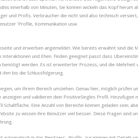
ndnis innerhalb von Minuten, Sie können wickeln das Kopf herum al
er und Profis. Verbraucher die nicht sind also technisch versiert, 
enutzer ‘Profile, Kommunikation usw.
ite und erwerben angemeldet. Wie bereits erwähnt sind die Mit
m Interaktionen und Ehen. Finden geeignet passt dass Übereinstim
 benötigt werden. Es ist erweiterter Prozess, und die Mehrheit
t-ihm bis die Schlussfolgerung.
gen, um Ihrem Bereich umziehen. Genau hier, möglich prüfen und
e anzeigen und validieren dein PositiveSingles Profil. Hinzufüge
fil Schaltfläche. Eine Anzahl von Bereiche können geladen sein; abe
ebsite zu wissen ihre Benutzer viel besser. Diese Fragen sind 
hrung.
t automatisch in das Besitzers -Profils, zusammen mit Details vo