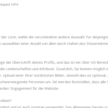
erkannt HPV
 der Liste, wähle die verschiedene andere Auswahl. Für diejenigen
 auswählen einer Anzahl von allen durch Halten des Steuerelemen
ndige die Überschrift deines Profils, und das ist ein Über Ich Berei
e Leidenschaften und Attribute. Zusätzlich, Sie können möglich e
. Upload einer Ihrer nützlichsten Bilder, obwohl dies ist optional
hwerwiegende Personen um. Sie werden feststellen, dass alle S
 Kunden ‘Engagement für die Website.
chkeit?
 gestaltet und ist auch spontan verwendet. Das Allgemeine Design 