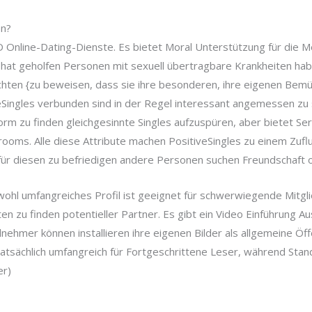
en?
TD Online-Dating-Dienste. Es bietet Moral Unterstützung für die
 hat geholfen Personen mit sexuell übertragbare Krankheiten haben
hten {zu beweisen, dass sie ihre besonderen, ihre eigenen Bemüh
eSingles verbunden sind in der Regel interessant angemessen zu se
orm zu finden gleichgesinnte Singles aufzuspüren, aber bietet Ser
ms. Alle diese Attribute machen PositiveSingles zu einem Zufluch
t für diesen zu befriedigen andere Personen suchen Freundschaft
wohl umfangreiches Profil ist geeignet für schwerwiegende Mitgl
ten zu finden potentieller Partner. Es gibt ein Video Einführung 
ilnehmer können installieren ihre eigenen Bilder als allgemeine Öff
 tatsächlich umfangreich für Fortgeschrittene Leser, während St
er)