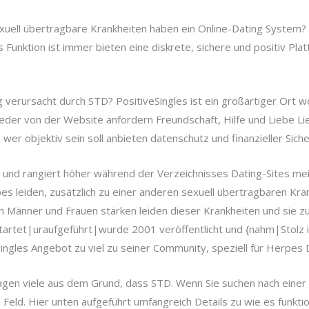
ell übertragbare Krankheiten haben ein Online-Dating System? Po
s Funktion ist immer bieten eine diskrete, sichere und positiv P
verursacht durch STD? PositiveSingles ist ein großartiger Ort w
lieder von der Website anfordern Freundschaft, Hilfe und Liebe Li
 wer objektiv sein soll anbieten datenschutz und finanzieller Siche
te und rangiert höher während der Verzeichnisses Dating-Sites mei
es leiden, zusätzlich zu einer anderen sexuell übertragbaren Kran
 in Männer und Frauen stärken leiden dieser Krankheiten und sie
rtet|uraufgeführt|wurde 2001 veröffentlicht und {nahm|Stolz in
ngles Angebot zu viel zu seiner Community, speziell für Herpes 
en viele aus dem Grund, dass STD. Wenn Sie suchen nach einer 
Feld. Hier unten aufgeführt umfangreich Details zu wie es funktion