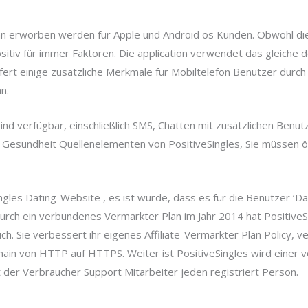
ann erworben werden für Apple und Android os Kunden. Obwohl di
itiv für immer Faktoren. Die application verwendet das gleiche d
efert einige zusätzliche Merkmale für Mobiltelefon Benutzer dur
n.
ind verfügbar, einschließlich SMS, Chatten mit zusätzlichen Benutz
 Gesundheit Quellenelementen von PositiveSingles, Sie müssen öf
ingles Dating-Website , es ist wurde, dass es für die Benutzer ‘
urch ein verbundenes Vermarkter Plan im Jahr 2014 hat PositiveS
ch. Sie verbessert ihr eigenes Affiliate-Vermarkter Plan Policy, ve
omain von HTTP auf HTTPS. Weiter ist PositiveSingles wird einer 
t der Verbraucher Support Mitarbeiter jeden registriert Person.