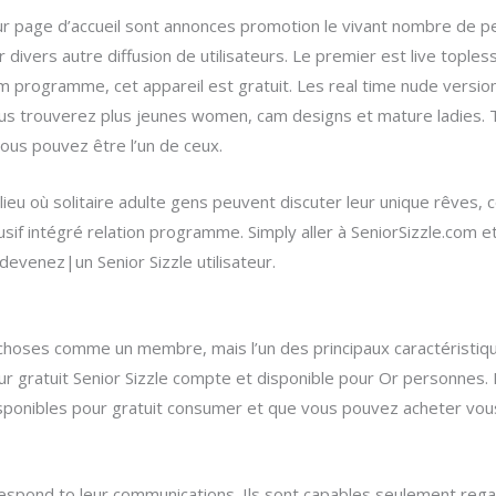
ur page d’accueil sont annonces promotion le vivant nombre de
r divers autre diffusion de utilisateurs. Le premier est live tople
rogramme, cet appareil est gratuit. Les real time nude versions
us trouverez plus jeunes women, cam designs et mature ladies. Ta
vous pouvez être l’un de ceux.
 lieu où solitaire adulte gens peuvent discuter leur unique rêves, 
clusif intégré relation programme. Simply aller à SeniorSizzle.com 
evenez|un Senior Sizzle utilisateur.
choses comme un membre, mais l’un des principaux caractéristiqu
sur gratuit Senior Sizzle compte et disponible pour Or personnes.
disponibles pour gratuit consumer et que vous pouvez acheter 
respond to leur communications. Ils sont capables seulement reg