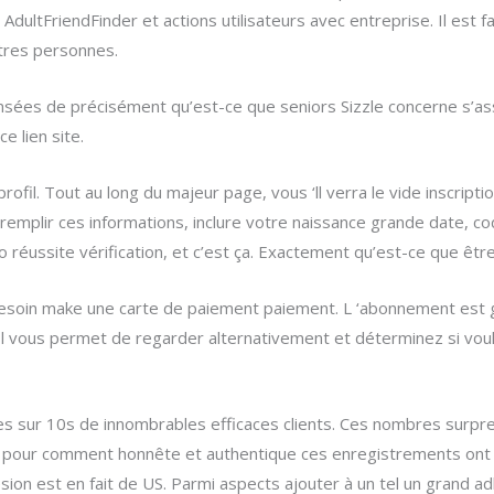
dultFriendFinder et actions utilisateurs avec entreprise. Il est fa
tres personnes.
ées de précisément qu’est-ce que seniors Sizzle concerne s’as
e lien site.
fil. Tout au long du majeur page, vous ‘ll verra le vide inscriptio
remplir ces informations, inclure votre naissance grande date, 
 réussite vérification, et c’est ça. Exactement qu’est-ce que être 
besoin make une carte de paiement paiement. L ‘abonnement est g
ofil vous permet de regarder alternativement et déterminez si vou
es sur 10s de innombrables efficaces clients. Ces nombres surpr
rêt pour comment honnête et authentique ces enregistrements ont t
on est en fait de US. Parmi aspects ajouter à un tel un grand adh