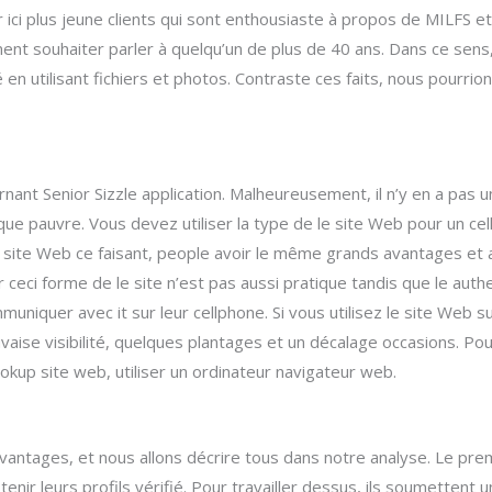
r ici plus jeune clients qui sont enthousiaste à propos de MILFS et
nt souhaiter parler à quelqu’un de plus de 40 ans. Dans ce sens, 
é en utilisant fichiers et photos. Contraste ces faits, nous pourri
ant Senior Sizzle application. Malheureusement, il n’y en a pas un
ue pauvre. Vous devez utiliser la type de le site Web pour un cell
 du site Web ce faisant, people avoir le même grands avantages et 
ser ceci forme de le site n’est pas aussi pratique tandis que le au
niquer avec it sur leur cellphone. Si vous utilisez le site Web su
vaise visibilité, quelques plantages et un décalage occasions. P
ookup site web, utiliser un ordinateur navigateur web.
ntages, et nous allons décrire tous dans notre analyse. Le premie
r leurs profils vérifié. Pour travailler dessus, ils soumettent u