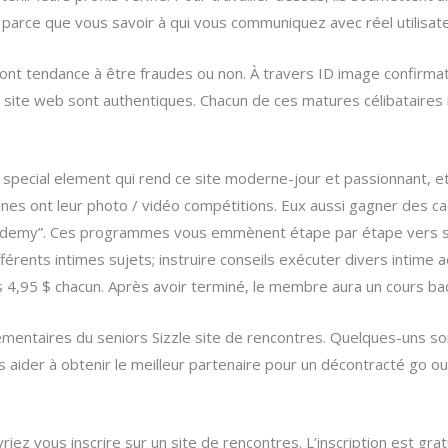
ble parce que vous savoir à qui vous communiquez avec réel utilisat
rs ont tendance à être fraudes ou non. À travers ID image confirm
e site web sont authentiques. Chacun de ces matures célibatair
d special element qui rend ce site moderne-jour et passionnant, e
nes ont leur photo / vidéo compétitions. Eux aussi gagner des c
cademy”. Ces programmes vous emmènent étape par étape vers se
érents intimes sujets; instruire conseils exécuter divers intime 
ts 4,95 $ chacun. Après avoir terminé, le membre aura un cours ba
lémentaires du seniors Sizzle site de rencontres. Quelques-uns so
s aider à obtenir le meilleur partenaire pour un décontracté go o
ez vous inscrire sur un site de rencontres. L’inscription est gratui