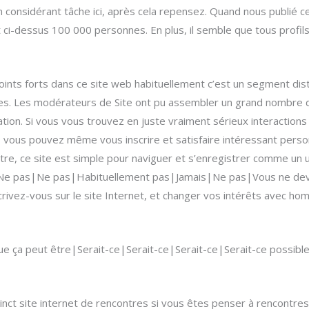
 en considérant tâche ici, après cela repensez. Quand nous publié
i-dessus 100 000 personnes. En plus, il semble que tous profils 
ints forts dans ce site web habituellement c’est un segment dist
. Les modérateurs de Site ont pu assembler un grand nombre de 
tion. Si vous vous trouvez en juste vraiment sérieux interactions
ous pouvez même vous inscrire et satisfaire intéressant personn
tre, ce site est simple pour naviguer et s’enregistrer comme un uti
{Ne pas|Ne pas|Habituellement pas|Jamais|Ne pas|Vous ne dev
crivez-vous sur le site Internet, et changer vos intérêts avec ho
ue ça peut être|Serait-ce|Serait-ce|Serait-ce|Serait-ce possibl
tinct site internet de rencontres si vous êtes penser à rencontre