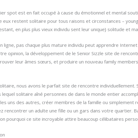
ulier spot est en fait occupé à cause du émotionnel et mental sou
e eux restent solitaire pour tous raisons et circonstances – youn
estant, en plus plus vieux individu sent leur unique} solitude et 
en ligne, pas chaque plus mature individu peut apprendre Internet
e opinion, la développement de le Senior Sizzle site de rencontr
e, trouver leur âmes sœurs, et produire un nouveau family members
solitaire, nous avons le parfait site de rencontre individuellement
s lequel solitaire aîné personnes de dans le monde entier accomp
c les uns des autres, créer membres de la famille ou simplement re
lez rencontrer un adulte une fille ou un gars dans votre quartier. 
aison pourquoi ce site incroyable attire beaucoup célibataires p
ion