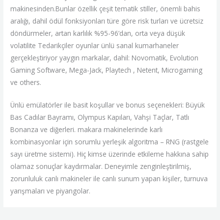
makinesinden.Bunlar özellik çeşit tematik stiller, önemli bahis
aralığı, dahil ödül fonksiyonları türe göre risk turları ve ücretsiz
döndürmeler, artan karlılık %95-96’dan, orta veya düşük
volatilite Tedarikçiler oyunlar ünlü sanal kumarhaneler
gerçekleştiriyor yaygın markalar, dahil: Novomatik, Evolution
Gaming Software, Mega-Jack, Playtech , Netent, Microgaming
ve others.
Ünlü emülatörler ile basit koşullar ve bonus seçenekleri: Büyük
Bas Cadılar Bayramı, Olympus Kapıları, Vahşi Taçlar, Tatlı
Bonanza ve diğerleri. makara makinelerinde karlı
kombinasyonlar için sorumlu yerleşik algoritma – RNG (rastgele
sayı üretme sistemi). Hiç kimse üzerinde etkileme hakkına sahip
olamaz sonuçlar kaydırmalar. Deneyimle zenginleştirilmiş,
zorunluluk canlı makineler ile canlı sunum yapan kişiler, turnuva
yarışmaları ve piyangolar.