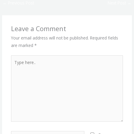
←
Previous Post
Next Post
→
Leave a Comment
Your email address will not be published.
Required fields
are marked
*
Type
here..