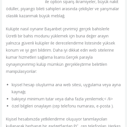
basaribet güncel giriş
ile option sipariş ikramiyeler, büyük nakit
ödüller, piyango bileti sahipleri arasında çekilişler ve yarışmalar
olasılık kazanmak büyük meblağ.
Kulüpte nasıl oynanır Başarıbet çevrimiçi gerçek bahislerle
Ücretli bir bahis modunu yüklemek için buna değer arayın
yalnızca güvenli kulüpler ile derecelendirme listesinde yüksek
konum ve iyi geri bildirim. Daha iyi dikkat edin web sitelerine
kumar hizmetleri sağlama lisansı.Gerçek parayla
oynayınçevrimiçi kulüp mümkün gerçekleştirme belirtilen
manipülasyonlar:
kişisel hesap oluşturma ana web sitesi, uygulama veya ayna
kaynağı;
bakiyeyi minimum tutar veya daha fazla yenilemek;< /li>
özel bilgileri onaylayın (cep telefonu numarası, e-posta ).
Kişisel hesabınızda yetkilendirme oluşuyor tanımlayıcıları
kullanarak herhangi bir gadget’lardan PC, cep telefonları. Herkes