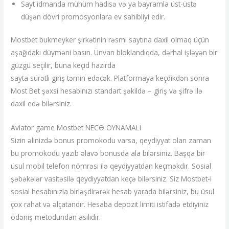
Sayt idmanda mühüm hadisə və ya bayramla üst-üstə
düşən dövri promosyonlara ev sahibliyi edir.
Mostbet bukmeyker şirkətinin rəsmi saytına daxil olmaq üçün
aşağıdakı düyməni basın. Ünvan bloklandıqda, dərhal işləyən bir
güzgü seçilir, buna keçid hazırda
https://uberfortinder.com
sayta sürətli giriş təmin edəcək. Platformaya keçdikdən sonra
Most Bet şəxsi hesabınızı standart şəkildə – giriş və şifrə ilə
daxil edə bilərsiniz.
Aviator game Mostbet NECƏ OYNAMALI
Sizin əlinizdə bonus promokodu varsa, qeydiyyat olan zaman
bu promokodu yazıb əlavə bonusda ala bilərsiniz. Başqa bir
üsul mobil telefon nömrəsi ilə qeydiyyatdan keçməkdir. Sosial
şəbəkələr vasitəsilə qeydiyyatdan keçə bilərsiniz. Siz Mostbet-i
sosial hesabınızla birləşdirərək hesab yarada bilərsiniz, bu üsul
çox rahat və əlçatandır. Hesaba depozit limiti istifadə etdiyiniz
ödəniş metodundan asılıdır.