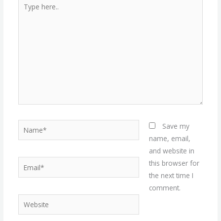
Type
here..
Name*
Save my
name, email,
and website in
Email*
this browser for
the next time I
comment.
Website