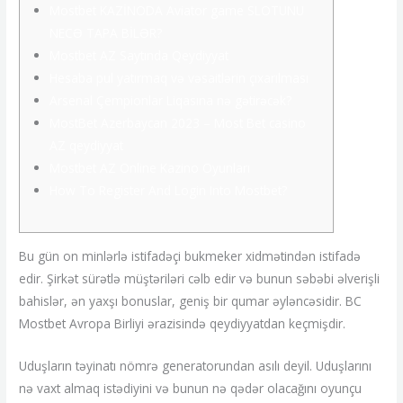
Mostbet KAZİNODA Aviator game SLOTUNU
NECƏ TAPA BİLƏR?
Mostbet AZ Saytında Qeydiyyat
Hesaba pul yatırmaq və vəsaitlərin çıxarılması
Arsenal Çempionlar Liqasına nə gətirəcək?
MostBet Azerbaycan 2023 – Most Bet casino
AZ qeydiyyat
Mostbet AZ Online Kazino Oyunları
How To Register And Login Into Mostbet?
Bu gün on minlərlə istifadəçi bukmeker xidmətindən istifadə
edir. Şirkət sürətlə müştəriləri cəlb edir və bunun səbəbi əlverişli
bahislər, ən yaxşı bonuslar, geniş bir qumar əyləncəsidir. BC
Mostbet Avropa Birliyi ərazisində qeydiyyatdan keçmişdir.
Uduşların təyinatı nömrə generatorundan asılı deyil. Uduşlarını
nə vaxt almaq istədiyini və bunun nə qədər olacağını oyunçu