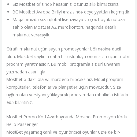
Siz Mostbet ofisində hesabınızı özünüz silə bilməzsiniz.
BC Mostbet Avropa Birliyi ərazisində qeydiyyatdan keçmişdir.
Məqaləmizdə sizə qlobal lisenziyaya və çox böyük nüfuza
sahib olan MostBet AZ mərc kontoru haqqında detallı
məlumat verəcəyik.
Ətraflı məlumat üçün saytın promosyonlar bölməsinə daxil
olun. Mostbet saytının daha bir üstünlüyü onun sizin üçün mobil
proqram yaratmasıdır. Bu mobil proqramla siz url ünvanını
yazmadan asanlıqla
https://uberfortinder.com/qeydiyyat/
Mostbet-ə daxil ola və mərc edə biləcəksiniz. Mobil proqram
kompüterlər, telefonlar və planşetlər üçün mövcuddur. Sizə
uyğun olan versiyanı yükləyərək proqramdan rahatlıqla istifadə
edə bilərsiniz.
Mostbet Promo Kod Azərbaycanda Mostbet Promosyon Kodu
Hello Passenger
MostBet yaşamaq canlı və oyunöncəsi oyunlar üzrə də bir-