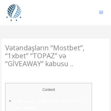
Skip
to
content
Vətəndaşların “Mostbet”,
“1xbet” “TOPAZ” və
“GİVEAWAY” kabusu ..
Leave a Comment
/
Gözdən əlillər üçün Respublika
Kitabxanasında Sevda Dəlidağlı ilə görüş - 107
/ By
gavin
Content
Aviator game OYUNUN MÜSLÜMANLARI VƏ
ƏSAS YÜKLƏRİ