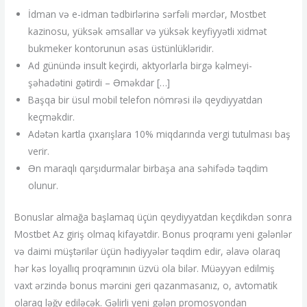
İdman və e-idman tədbirlərinə sərfəli mərclər, Mostbet
kazinosu, yüksək əmsallar və yüksək keyfiyyətli xidmət
bukmeker kontorunun əsas üstünlükləridir.
Ad günündə insult keçirdi, aktyorlarla birgə kəlmeyi-
şəhadətini gətirdi – Əməkdar […]
Başqa bir üsul mobil telefon nömrəsi ilə qeydiyyatdan
keçməkdir.
Adətən kartla çıxarışlara 10% miqdarında vergi tutulması baş
verir.
Ən maraqlı qarşıdurmalar birbaşa ana səhifədə təqdim
olunur.
Bonuslar almağa başlamaq üçün qeydiyyatdan keçdikdən sonra
Mostbet Az giriş olmaq kifayətdir. Bonus proqramı yeni gələnlər
və daimi müştərilər üçün hədiyyələr təqdim edir, əlavə olaraq
hər kəs loyallıq proqramının üzvü ola bilər. Müəyyən edilmiş
vaxt ərzində bonus mərcini geri qazanmasanız, o, avtomatik
olaraq ləğv ediləcək. Gəlirli yeni gələn promosyondan