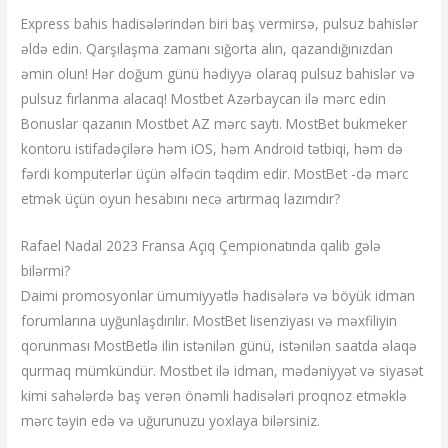
Express bahis hadisələrindən biri baş vermirsə, pulsuz bahislər
əldə edin. Qarşılaşma zamanı sığorta alın, qazandığınızdan
əmin olun! Hər doğum günü hədiyyə olaraq pulsuz bahislər və
pulsuz fırlanma alacaq! Mostbet Azərbaycan ilə mərc edin
Bonuslar qazanın Mostbet AZ mərc saytı. MostBet bukmeker
kontoru istifadəçilərə həm iOS, həm Android tətbiqi, həm də
fərdi komputerlər üçün əlfəcin təqdim edir. MostBet -də mərc
etmək üçün oyun hesabını necə artırmaq lazımdır?
Rafael Nadal 2023 Fransa Açıq Çempionatında qalib gələ
bilərmi?
Daimi promosyonlar ümumiyyətlə hadisələrə və böyük idman
forumlarına uyğunlaşdırılır. MostBet lisenziyası və məxfiliyin
qorunması MostBetlə ilin istənilən günü, istənilən saatda əlaqə
qurmaq mümkündür. Mostbet ilə idman, mədəniyyət və siyasət
kimi sahələrdə baş verən önəmli hadisələri proqnoz etməklə
mərc təyin edə və uğurunuzu yoxlaya bilərsiniz.