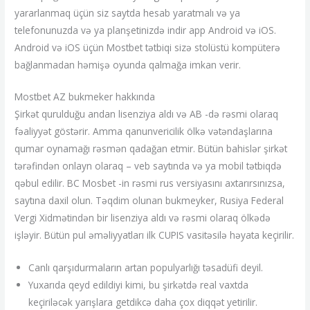
yararlanmaq üçün siz saytda hesab yaratmalı və ya
telefonunuzda və ya planşetinizdə indir app Android və iOS.
Android və iOS üçün Mostbet tətbiqi sizə stolüstü kompüterə
bağlanmadan həmişə oyunda qalmağa imkan verir.
Mostbet AZ bukmeker hakkında
Şirkət qurulduğu andan lisenziya aldı və AB -də rəsmi olaraq
fəaliyyət göstərir. Amma qanunvericilik ölkə vətəndaşlarına
qumar oynamağı rəsmən qadağan etmir. Bütün bahislər şirkət
tərəfindən onlayn olaraq – veb saytında və ya mobil tətbiqdə
qəbul edilir. BC Mosbet -in rəsmi rus versiyasını axtarırsınızsa,
saytına daxil olun. Təqdim olunan bukmeyker, Rusiya Federal
Vergi Xidmətindən bir lisenziya aldı və rəsmi olaraq ölkədə
işləyir. Bütün pul əməliyyatları ilk CUPIS vasitəsilə həyata keçirilir.
Canlı qarşıdurmaların artan populyarlığı təsadüfi deyil.
Yuxarıda qeyd edildiyi kimi, bu şirkətdə real vaxtda
keçiriləcək yarışlara getdikcə daha çox diqqət yetirilir.